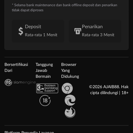
* Selama bank maintenance dan bank offline deposit dan penarikan
tidak dapat diproses
Deposit
Penarikan
Rata-rata 1 Menit
Rata-rata 3 Menit
Bersertifikasi
Tanggung
Browser
Dari
Jawab
Yang
Bermain
Didukung
©2026 AJAIB88. Hak
cipta dilindungi | 18+