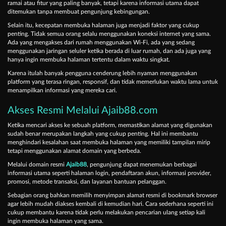
ramai atau fitur yang paling banyak, tetapi karena informasi utama dapat
ditemukan tanpa membuat pengunjung kebingungan.
Selain itu, kecepatan membuka halaman juga menjadi faktor yang cukup
penting. Tidak semua orang selalu menggunakan koneksi internet yang sama.
Ada yang mengakses dari rumah menggunakan Wi-Fi, ada yang sedang
menggunakan jaringan seluler ketika berada di luar rumah, dan ada juga yang
hanya ingin membuka halaman tertentu dalam waktu singkat.
Karena itulah banyak pengguna cenderung lebih nyaman menggunakan
platform yang terasa ringan, responsif, dan tidak memerlukan waktu lama untuk
menampilkan informasi yang mereka cari.
Akses Resmi Melalui Ajaib88.com
Ketika mencari akses ke sebuah platform, memastikan alamat yang digunakan
sudah benar merupakan langkah yang cukup penting. Hal ini membantu
menghindari kesalahan saat membuka halaman yang memiliki tampilan mirip
tetapi menggunakan alamat domain yang berbeda.
Melalui domain resmi
Ajaib88
, pengunjung dapat menemukan berbagai
informasi utama seperti halaman login, pendaftaran akun, informasi provider,
promosi, metode transaksi, dan layanan bantuan pelanggan.
Sebagian orang bahkan memilih menyimpan alamat resmi di bookmark browser
agar lebih mudah diakses kembali di kemudian hari. Cara sederhana seperti ini
cukup membantu karena tidak perlu melakukan pencarian ulang setiap kali
ingin membuka halaman yang sama.