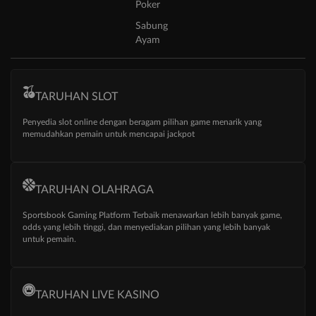
Poker
Sabung
Ayam
TARUHAN SLOT
Penyedia slot online dengan beragam pilihan game menarik yang
memudahkan pemain untuk mencapai jackpot
TARUHAN OLAHRAGA
Sportsbook Gaming Platform Terbaik menawarkan lebih banyak game,
odds yang lebih tinggi, dan menyediakan pilihan yang lebih banyak
untuk pemain.
TARUHAN LIVE KASINO