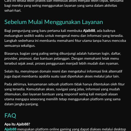
Cara ini terasa lebih praktis dan membuat akses menjadi lebih cepat, terutama
bagi mereka yang sering menggunakan layanan yang sama dalam aktivitas
sehari-hari.
Sebelum Mulai Menggunakan Layanan
Bagi pengunjung yang baru pertama kali membuka
Ajaib88
, ada baiknya
meluangkan sedikit waktu untuk mengenal menu dan informasi yang tersedia.
Langkah sederhana ini membantu memahami fitur utama tanpa harus mencoba
semuanya sekaligus.
Biasanya, bagian yang paling sering dikunjungi adalah halaman login, daftar,
provider, promosi, dan bantuan pelanggan. Dengan memahami letak menu
tersebut sejak awal, proses penggunaan menjadi lebih mudah dan nyaman.
Selain itu, menyimpan domain resmi dan mengetahui informasi link alternatif
juga dapat membantu apabila suatu saat diperlukan akses melalui jalur lain.
Pada akhirnya, kenyamanan sebuah platform tidak hanya ditentukan oleh fitur
yang tersedia. Kemudahan akses, navigasi yang jelas, informasi yang mudah
ditemukan, dan layanan bantuan yang responsif sering kali menjadi alasan
utama mengapa seseorang memilih tetap menggunakan platform yang sama
dalam jangka panjang.
FAQ
Apa itu Ajaib88?
Ajaib88
merupakan platform online gaming yang dapat diakses melalui desktop