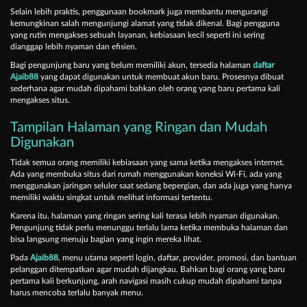
Selain lebih praktis, penggunaan bookmark juga membantu mengurangi
kemungkinan salah mengunjungi alamat yang tidak dikenal. Bagi pengguna
yang rutin mengakses sebuah layanan, kebiasaan kecil seperti ini sering
dianggap lebih nyaman dan efisien.
Bagi pengunjung baru yang belum memiliki akun, tersedia halaman
daftar
Ajaib88
yang dapat digunakan untuk membuat akun baru. Prosesnya dibuat
sederhana agar mudah dipahami bahkan oleh orang yang baru pertama kali
mengakses situs.
Tampilan Halaman yang Ringan dan Mudah
Digunakan
Tidak semua orang memiliki kebiasaan yang sama ketika mengakses internet.
Ada yang membuka situs dari rumah menggunakan koneksi Wi-Fi, ada yang
menggunakan jaringan seluler saat sedang bepergian, dan ada juga yang hanya
memiliki waktu singkat untuk melihat informasi tertentu.
Karena itu, halaman yang ringan sering kali terasa lebih nyaman digunakan.
Pengunjung tidak perlu menunggu terlalu lama ketika membuka halaman dan
bisa langsung menuju bagian yang ingin mereka lihat.
Pada
Ajaib88
, menu utama seperti login, daftar, provider, promosi, dan bantuan
pelanggan ditempatkan agar mudah dijangkau. Bahkan bagi orang yang baru
pertama kali berkunjung, arah navigasi masih cukup mudah dipahami tanpa
harus mencoba terlalu banyak menu.