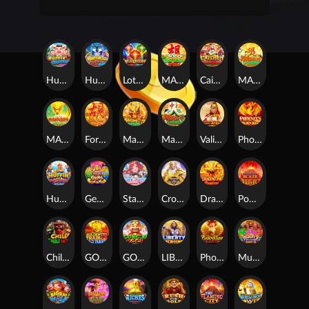
Huffin'and Puffin'Jackpot
Huffin’ And Puffin’ Ultra Wheel
Lotus Lanterns: Dragon's Fortune
MAHJONG WINS
Caishen Mahjong: Triple Luck
MAHJONG FORTUNE
MAHJONG BONUS
Fortune Mahjong
Mahjong Fortune 3
Mahjong Fortune 2: Dragon Riches
Valiant of Athena
Phoenix's Golden Basin
Huffin’ And Puffin’ Rising
Gems Bonanza
Starlight Princess 2000
Crown of Olympus
Dragon Link Collection
Pompeii’s Blaze 1000
Chili Chili Hot
GOLDEN TRAIN 2
GONG XI FA CAI
LIBERTY HEROINER
Phoenix Link - Collection
Mummy’s Treasure Quest 2