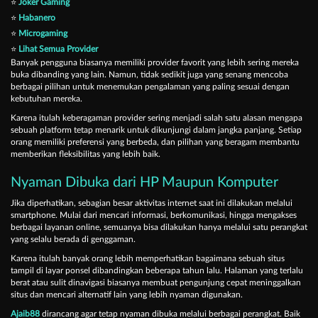
⭐
Joker Gaming
⭐
Habanero
⭐
Microgaming
⭐
Lihat Semua Provider
Banyak pengguna biasanya memiliki provider favorit yang lebih sering mereka
buka dibanding yang lain. Namun, tidak sedikit juga yang senang mencoba
berbagai pilihan untuk menemukan pengalaman yang paling sesuai dengan
kebutuhan mereka.
Karena itulah keberagaman provider sering menjadi salah satu alasan mengapa
sebuah platform tetap menarik untuk dikunjungi dalam jangka panjang. Setiap
orang memiliki preferensi yang berbeda, dan pilihan yang beragam membantu
memberikan fleksibilitas yang lebih baik.
Nyaman Dibuka dari HP Maupun Komputer
Jika diperhatikan, sebagian besar aktivitas internet saat ini dilakukan melalui
smartphone. Mulai dari mencari informasi, berkomunikasi, hingga mengakses
berbagai layanan online, semuanya bisa dilakukan hanya melalui satu perangkat
yang selalu berada di genggaman.
Karena itulah banyak orang lebih memperhatikan bagaimana sebuah situs
tampil di layar ponsel dibandingkan beberapa tahun lalu. Halaman yang terlalu
berat atau sulit dinavigasi biasanya membuat pengunjung cepat meninggalkan
situs dan mencari alternatif lain yang lebih nyaman digunakan.
Ajaib88
dirancang agar tetap nyaman dibuka melalui berbagai perangkat. Baik