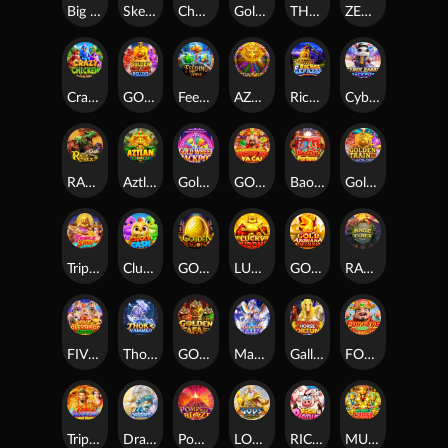
Big Bad Wolf
Skeleton Thief
Choo Choo Riches
Gold Rush
THE FLAME CITY
ZEUS POWER
Crazy Chicken
GOLDEN TRAIN DELUXE
Feeding Time
AZTLAN GEMS2
Riches Express
Cyber Rabbit
RAGE T-REX 2
Aztlan Gems
Gold Wheel Jackpot
GONG XI FA CAI
Bao Zhu Fortune
Golden Train Ⅲ: Black Ore
Triple Spin Xtreme
Clucky Cash
GOLDEN DRAGON EGG
LUCKY BUDDHA
GOLD AROWANA
RAGE T-REX
FIVE BLESSINGS ARRIVE
Thor's Hammer
GOLDEN FAFAFA
Magic Bingo Queen
Galloping Horse Fortune
FORTUNE GOD BLESSING
Triple Supreme Xtreme Treasure
Dragon's Blaze Link
Pompeil Blaze
LORD OF THE GODS
RICH PIGGIES
MUMMY'S CURSE