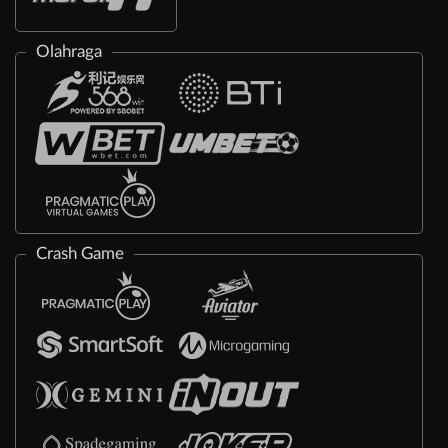
Olahraga
Crash Game