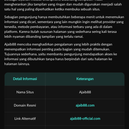
mengherankan jika tampilan yang ringan dan mudah digunakan menjadi salah
satu hal yang paling diperhatikan ketika membuka sebuah situs.
Sebagian pengunjung hanya membutuhkan beberapa menit untuk menemukan
informasi yang dicari, sementara yang lain mungkin ingin melihat provider yang
tersedia, metode pembayaran, atau informasi terbaru yang ada di dalam
platform. Karena itulah susunan halaman yang sederhana sering kali terasa
lebih nyaman dibanding tampilan yang terlalu ramai.
Ajaib88 mencoba menghadirkan pengalaman yang lebih praktis dengan
menempatkan informasi penting pada bagian yang mudah ditemukan.
Tujuannya sederhana, yaitu membantu pengunjung mendapatkan akses ke
informasi yang dibutuhkan tanpa harus berpindah dari satu halaman ke
halaman lainnya.
Detail Informasi
Keterangan
Nama Situs
Ajaib88
Domain Resmi
ajaib88.com
Link Alternatif
ajaib88-official.com