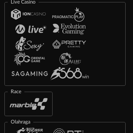
Live Casino
Race
Olahraga