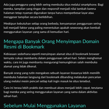
Ada juga pengguna yang lebih sering membuka situs melalui smartphone. Bagi
mereka, tampilan yang ringan dan responsif menjadi nilai tambah karena
halaman tetap nyaman digunakan tanpa harus memperbesar layar atau
menggeser tampilan secara berlebihan.
Meskipun kebutuhan setiap orang berbeda, kenyamanan penggunaan sering
kali menjadi faktor yang paling menentukan apakah seseorang akan kembali
menggunakan layanan yang sama di kemudian hari.
Mengapa Banyak Orang Menyimpan Domain
Resmi di Bookmark
Kebiasaan sederhana seperti menyimpan alamat situs di bookmark browser
ternyata cukup membantu dalam penggunaan sehari-hari. Selain menghemat
waktu, cara ini juga membantu mengurangi kemungkinan salah membuka
alamat yang tidak dikenal.
Banyak orang yang rutin mengakses sebuah layanan biasanya lebih memilih
membuka halaman langsung dari bookmark dibanding melakukan pencarian
ulang melalui mesin pencari setiap kali ingin masuk ke situs tersebut.
Cara ini terasa lebih praktis dan membuat akses menjadi lebih cepat, terutama
bagi mereka yang sering menggunakan layanan yang sama dalam aktivitas
sehari-hari.
Sebelum Mulai Menggunakan Layanan