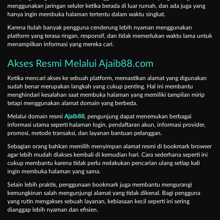
menggunakan jaringan seluler ketika berada di luar rumah, dan ada juga yang
hanya ingin membuka halaman tertentu dalam waktu singkat.
Karena itulah banyak pengguna cenderung lebih nyaman menggunakan
platform yang terasa ringan, responsif, dan tidak memerlukan waktu lama untuk
menampilkan informasi yang mereka cari.
Akses Resmi Melalui Ajaib88.com
Ketika mencari akses ke sebuah platform, memastikan alamat yang digunakan
sudah benar merupakan langkah yang cukup penting. Hal ini membantu
menghindari kesalahan saat membuka halaman yang memiliki tampilan mirip
tetapi menggunakan alamat domain yang berbeda.
Melalui domain resmi
Ajaib88
, pengunjung dapat menemukan berbagai
informasi utama seperti halaman login, pendaftaran akun, informasi provider,
promosi, metode transaksi, dan layanan bantuan pelanggan.
Sebagian orang bahkan memilih menyimpan alamat resmi di bookmark browser
agar lebih mudah diakses kembali di kemudian hari. Cara sederhana seperti ini
cukup membantu karena tidak perlu melakukan pencarian ulang setiap kali
ingin membuka halaman yang sama.
Selain lebih praktis, penggunaan bookmark juga membantu mengurangi
kemungkinan salah mengunjungi alamat yang tidak dikenal. Bagi pengguna
yang rutin mengakses sebuah layanan, kebiasaan kecil seperti ini sering
dianggap lebih nyaman dan efisien.