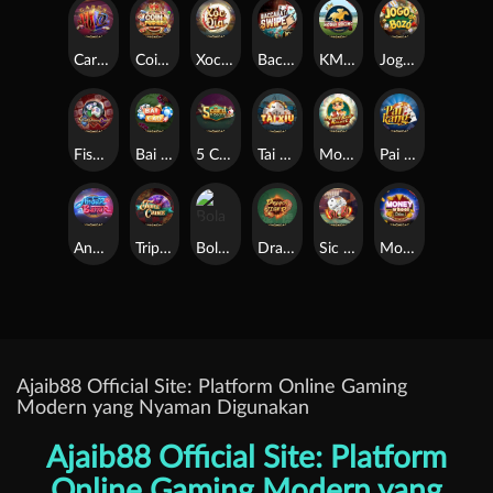
Cards Hi Lo
Coin Pusher
Xoc Dia Lightning
Baccarat: Swipe
KM Virtual Horse Racing
Jogo De Bozo
Fish Prawn Crab 2
Bai Cao
5 Card Poker
Tai Xiu
Monkey King Roulette
Pai Kang
Andar Bahar
Triple Chance
Bola Golek
Dragon Tiger 2
Sic Bo
Money Wheel Deluxe
Ajaib88 Official Site: Platform Online Gaming
Modern yang Nyaman Digunakan
Ajaib88 Official Site: Platform
Online Gaming Modern yang