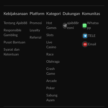
Kebijaksanaan
Platform
Kategori
Dukungan
Komunitas
Tentang Ajaib88
Promosi
Hot
ajaib88r
Whatsa
Games
esmi
pp
Responsible
Loyalty
Gambling
Slots
TELE
Referral
Pusat Bantuan
Live
Email
Casino
Syarat dan
Ketentuan
Race
Olahraga
Crash
Game
Arcade
Poker
Sabung
Ayam