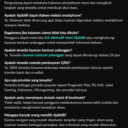
Pengunjung dapat membuka halaman pendaftaran resmi dan mengikuti
langkah yang tersedia untuk membuat akun baru.
Apakah Ajaib88 dapat diakses melalui smartphone?
Ya. Halaman telah dirancang agar tetap nyaman digunakan melalui smartphone
maupun desktop.
Bagaimana jika halaman utama tidak bisa dibuka?
Pengguna dapat mencoba
link alternatif resmi Ajaib88
atau menghubungi
layanan bantuan pelanggan untuk memperoleh informasi terbaru.
Apakah tersedia layanan bantuan pelanggan?
Ya. Tersedia
layanan bantuan pelanggan
yang dapat dihubungi selama 24 jam.
Apakah tersedia metode pembayaran QRIS?
Ya. QRIS tersedia bersama beberapa metode pembayaran lainnya seperti
transfer bank dan e-wallet.
Apa saja provider yang tersedia?
Tersedia berbagai provider populer seperti Pragmatic Play, PG Soft, Joker
Gaming, Habanero, Microgaming, dan provider lainnya.
Apakah perlu menyimpan domain resmi di bookmark?
Tidak wajib, tetapi banyak pengguna melakukannya karena lebih praktis dan
membantu menghindari kesalahan akses.
Mengapa banyak orang memilih Ajaib88?
Karena navigasi yang mudah dipahami, tampilan yang ringan, akses yang
nyaman melalui berbagai perangkat, dan informasi yang mudah ditemukan.