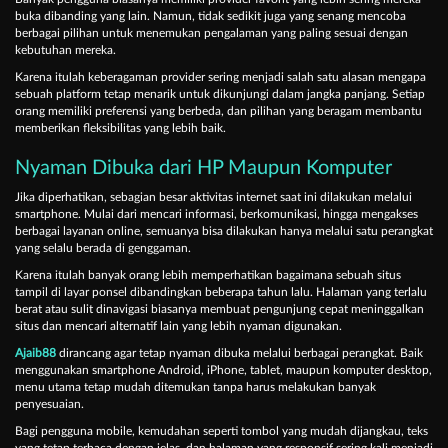
buka dibanding yang lain. Namun, tidak sedikit juga yang senang mencoba
berbagai pilihan untuk menemukan pengalaman yang paling sesuai dengan
kebutuhan mereka.
Karena itulah keberagaman provider sering menjadi salah satu alasan mengapa
sebuah platform tetap menarik untuk dikunjungi dalam jangka panjang. Setiap
orang memiliki preferensi yang berbeda, dan pilihan yang beragam membantu
memberikan fleksibilitas yang lebih baik.
Nyaman Dibuka dari HP Maupun Komputer
Jika diperhatikan, sebagian besar aktivitas internet saat ini dilakukan melalui
smartphone. Mulai dari mencari informasi, berkomunikasi, hingga mengakses
berbagai layanan online, semuanya bisa dilakukan hanya melalui satu perangkat
yang selalu berada di genggaman.
Karena itulah banyak orang lebih memperhatikan bagaimana sebuah situs
tampil di layar ponsel dibandingkan beberapa tahun lalu. Halaman yang terlalu
berat atau sulit dinavigasi biasanya membuat pengunjung cepat meninggalkan
situs dan mencari alternatif lain yang lebih nyaman digunakan.
Ajaib88
dirancang agar tetap nyaman dibuka melalui berbagai perangkat. Baik
menggunakan smartphone Android, iPhone, tablet, maupun komputer desktop,
menu utama tetap mudah ditemukan tanpa harus melakukan banyak
penyesuaian.
Bagi pengguna mobile, kemudahan seperti tombol yang mudah dijangkau, teks