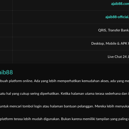
ajaib88.co
ajaib88-officia
QRIS, Transfer Bank
Desktop, Mobile & APK 
Live Chat 24 
aib88
sebuah platform online. Ada yang lebih memperhatikan kemudahan akses, ada yang mel
 satu hal yang cukup sering diperhatikan. Ketika halaman utama terasa sederhana da
untuk mencari tombol login atau halaman bantuan pelanggan. Mereka lebih menyuka
 platform terasa lebih mudah digunakan. Bukan karena memiliki tampilan yang paling r