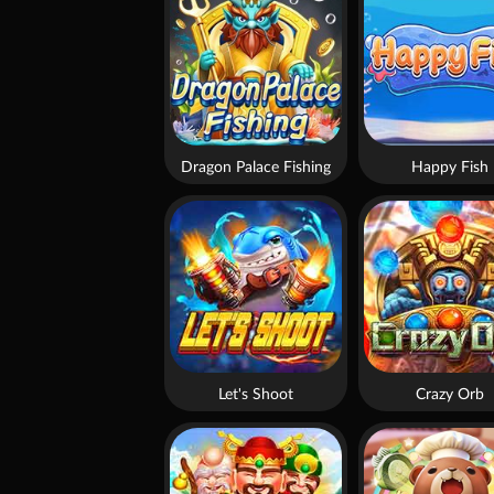
Dragon Palace Fishing
Happy Fish
Let's Shoot
Crazy Orb