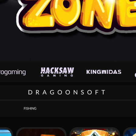
DRAGOONSOFT
FISHING