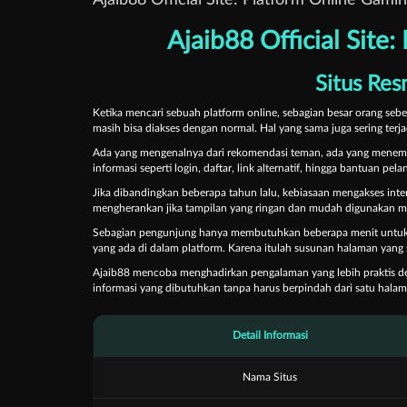
Ajaib88 Official Sit
Situs Res
Ketika mencari sebuah platform online, sebagian besar orang sebe
masih bisa diakses dengan normal. Hal yang sama juga sering terj
Ada yang mengenalnya dari rekomendasi teman, ada yang menemuk
informasi seperti login, daftar, link alternatif, hingga bantuan p
Jika dibandingkan beberapa tahun lalu, kebiasaan mengakses inte
mengherankan jika tampilan yang ringan dan mudah digunakan men
Sebagian pengunjung hanya membutuhkan beberapa menit untuk me
yang ada di dalam platform. Karena itulah susunan halaman yang s
Ajaib88 mencoba menghadirkan pengalaman yang lebih praktis 
informasi yang dibutuhkan tanpa harus berpindah dari satu halam
Detail Informasi
Nama Situs