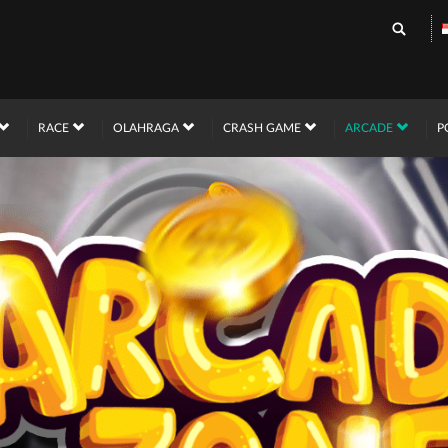
RACE
OLAHRAGA
CRASH GAME
ARCADE
P