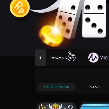
SEMUA PERMAINAN
ARCADE