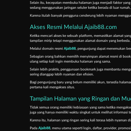
Selain itu, kecepatan membuka halaman juga menjadi faktor yan
sedang menggunakan jaringan seluler ketika berada di luar rumah
Karena itulah banyak pengguna cenderung lebih nyaman mengguna
Akses Resmi Melalui Ajaib88.com
Ketika mencari akses ke sebuah platform, memastikan alamat ya
tampilan mirip tetapi menggunakan alamat domain yang berbeda.
Melalui domain resmi
Ajaib88
, pengunjung dapat menemukan berba
Sebagian orang bahkan memilih menyimpan alamat resmi di bookma
ulang setiap kali ingin membuka halaman yang sama.
Selain lebih praktis, penggunaan bookmark juga membantu mengur
sering dianggap lebih nyaman dan efisien.
Bagi pengunjung baru yang belum memiliki akun, tersedia halam
pertama kali mengakses situs.
Tampilan Halaman yang Ringan dan Mu
Tidak semua orang memiliki kebiasaan yang sama ketika mengakse
juga yang hanya memiliki waktu singkat untuk melihat informasi te
Karena itu, halaman yang ringan sering kali terasa lebih nyaman
Pada
Ajaib88
, menu utama seperti login, daftar, provider, prom