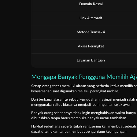
Domain Resmi
Link Alternatif
Metode Transaksi
Akses Perangkat
Layanan Bantuan
Mengapa Banyak Pengguna Memilih Aj
Setiap orang tentu memiliki alasan yang berbeda ketika memilih 
kenyamanan saat digunakan melalui perangkat mobile.
Dari berbagai alasan tersebut, kemudahan navigasi menjadi salah
menggunakan situs biasanya menjadi lebih nyaman sejak awal.
Banyak orang sebenarnya tidak ingin menghabiskan waktu hanya 
dibutuhkan tanpa harus membuka banyak menu tambahan.
Hal-hal sederhana seperti itulah yang sering kali membuat sebuah
dapat ditemukan tanpa membuat pengunjung kebingungan.