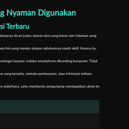
yang Nyaman Digunakan
si Terbaru
biasanya dicari justru alamat situs yang benar dan halaman yang
 link yang mereka simpan sebelumnya masih aktif. Karena itu,
 berbagai layanan melalui smartphone dibanding komputer. Tidak
r yang tersedia, metode pembayaran, atau informasi terbaru
ya sederhana, yaitu membantu pengunjung mendapatkan akses ke
n