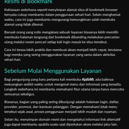
Resmi di Bookmark
Kebiasaan sederhana seperti menyimpan alamat situs di bookmark browser
ternyata cukup membantu dalam penggunaan sehari-hari. Selain menghemat
waktu, cara ini juga membantu mengurangi kemungkinan salah membuka
alamat yang tidak dikenal.
Banyak orang yang rutin mengakses sebuah layanan biasanya lebih memilih
membuka halaman langsung dari bookmark dibanding melakukan pencarian
ulang melalui mesin pencari setiap kali ingin masuk ke situs tersebut.
Cara ini terasa lebih praktis dan membuat akses menjadi lebih cepat, terutama
bagi mereka yang sering menggunakan layanan yang sama dalam aktivitas
sehari-hari.
Sebelum Mulai Menggunakan Layanan
Bagi pengunjung yang baru pertama kali membuka
Ajaib88
, ada baiknya
meluangkan sedikit waktu untuk mengenal menu dan informasi yang tersedia.
Langkah sederhana ini membantu memahami fitur utama tanpa harus mencoba
semuanya sekaligus.
Biasanya, bagian yang paling sering dikunjungi adalah halaman login, daftar,
provider, promosi, dan bantuan pelanggan. Dengan memahami letak menu
tersebut sejak awal, proses penggunaan menjadi lebih mudah dan nyaman.
Selain itu, menyimpan domain resmi dan mengetahui informasi link alternatif
juga dapat membantu apabila suatu saat diperlukan akses melalui jalur lain.