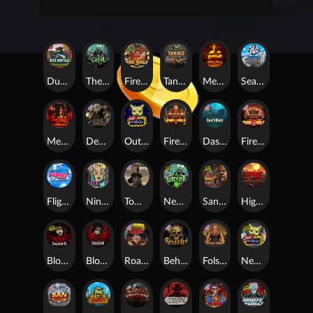
Duck Hunters
The Crypt
Fire in the Hole 3
Tanked
Mental
Seamen
Mental 2
Dead Canary
Outsourced
Fire In The Hole xBomb
Das xBoot
Fire in the Hole 2
Flight Mode
Nine To Five
Tombstone RIP
Nexus The Crypt
San Quentin 2: Death Row
Highway to Hell
Blood & Shadow 2
Blood & Shadow
Road Rage
Beheaded
Folsom Prison
Nexus Outsourced