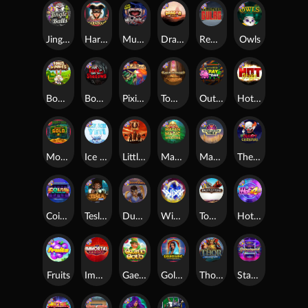
Jingle Balls
Harlequin Carnival
Munchies
Dragon Tribe
Remember Gulag
Owls
Bonus Bunnies
Book Of Shadows
Pixies vs Pirates
Tomb of Akhenaten
Outsourced: Payday
Hot Nudge
Monkey's Gold xPays
Ice Ice Yeti
Little Bighorn
Mayan Magic Wildfire
Manhattan Goes Wild
The Creepy Carnival
Coins of Fortune
Tesla Jolt
Dungeon Quest
WiXX
Tombstone
Hot 4 Cash
Fruits
Immortal Fruits
Gaelic Gold
Golden Genie And The Walking Wilds
Thor: Hammer Time
Starstruck