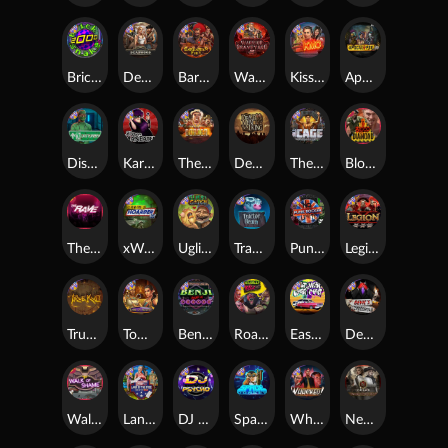
Brick Snake 2000
Deadwood xNudge
Barbarian Fury
Warrior Graveyard xNudge
Kiss My Chainsaw
Apocalypse Super xNudge
Disturbed
Karen Maneater
The Border
Dead Men Walking
The Cage
Blood Diamond
The Rave
xWays Hoarder xSplit
Ugliest Catch
Tractor Beam
Punk Rocker
Legion X
True kult
Tomb of Nefertiti
Benji Killed in Vegas
Roadkill
East Coast Vs West Coast
Devil's Crossroad
Walk of Shame
Land of the Free
DJ Psycho
Space Donkey
Whacked
Nexus Tombstone RIP