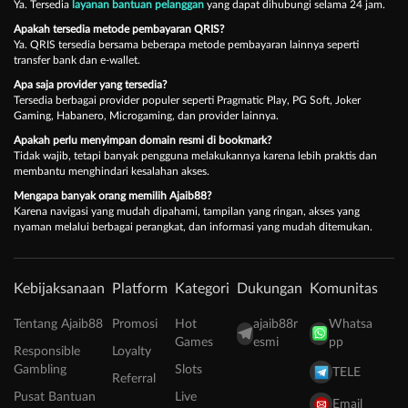
Ya. Tersedia
layanan bantuan pelanggan
yang dapat dihubungi selama 24 jam.
Apakah tersedia metode pembayaran QRIS?
Ya. QRIS tersedia bersama beberapa metode pembayaran lainnya seperti
transfer bank dan e-wallet.
Apa saja provider yang tersedia?
Tersedia berbagai provider populer seperti Pragmatic Play, PG Soft, Joker
Gaming, Habanero, Microgaming, dan provider lainnya.
Apakah perlu menyimpan domain resmi di bookmark?
Tidak wajib, tetapi banyak pengguna melakukannya karena lebih praktis dan
membantu menghindari kesalahan akses.
Mengapa banyak orang memilih Ajaib88?
Karena navigasi yang mudah dipahami, tampilan yang ringan, akses yang
nyaman melalui berbagai perangkat, dan informasi yang mudah ditemukan.
Kebijaksanaan
Platform
Kategori
Dukungan
Komunitas
Tentang Ajaib88
Promosi
Hot
ajaib88r
Whatsa
Games
esmi
pp
Responsible
Loyalty
Gambling
Slots
TELE
Referral
Pusat Bantuan
Live
Email