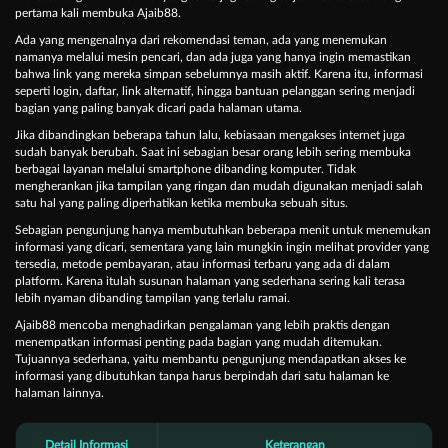
pertama kali membuka Ajaib88.
Ada yang mengenalnya dari rekomendasi teman, ada yang menemukan
namanya melalui mesin pencari, dan ada juga yang hanya ingin memastikan
bahwa link yang mereka simpan sebelumnya masih aktif. Karena itu, informasi
seperti login, daftar, link alternatif, hingga bantuan pelanggan sering menjadi
bagian yang paling banyak dicari pada halaman utama.
Jika dibandingkan beberapa tahun lalu, kebiasaan mengakses internet juga
sudah banyak berubah. Saat ini sebagian besar orang lebih sering membuka
berbagai layanan melalui smartphone dibanding komputer. Tidak
mengherankan jika tampilan yang ringan dan mudah digunakan menjadi salah
satu hal yang paling diperhatikan ketika membuka sebuah situs.
Sebagian pengunjung hanya membutuhkan beberapa menit untuk menemukan
informasi yang dicari, sementara yang lain mungkin ingin melihat provider yang
tersedia, metode pembayaran, atau informasi terbaru yang ada di dalam
platform. Karena itulah susunan halaman yang sederhana sering kali terasa
lebih nyaman dibanding tampilan yang terlalu ramai.
Ajaib88 mencoba menghadirkan pengalaman yang lebih praktis dengan
menempatkan informasi penting pada bagian yang mudah ditemukan.
Tujuannya sederhana, yaitu membantu pengunjung mendapatkan akses ke
informasi yang dibutuhkan tanpa harus berpindah dari satu halaman ke
halaman lainnya.
Detail Informasi
Keterangan