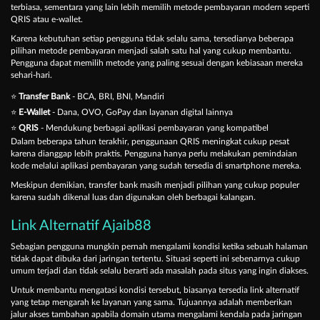
terbiasa, sementara yang lain lebih memilih metode pembayaran modern seperti
QRIS atau e-wallet.
Karena kebutuhan setiap pengguna tidak selalu sama, tersedianya beberapa
pilihan metode pembayaran menjadi salah satu hal yang cukup membantu.
Pengguna dapat memilih metode yang paling sesuai dengan kebiasaan mereka
sehari-hari.
⭐
Transfer Bank
- BCA, BRI, BNI, Mandiri
⭐
E-Wallet
- Dana, OVO, GoPay dan layanan digital lainnya
⭐
QRIS
- Mendukung berbagai aplikasi pembayaran yang kompatibel
Dalam beberapa tahun terakhir, penggunaan QRIS meningkat cukup pesat
karena dianggap lebih praktis. Pengguna hanya perlu melakukan pemindaian
kode melalui aplikasi pembayaran yang sudah tersedia di smartphone mereka.
Meskipun demikian, transfer bank masih menjadi pilihan yang cukup populer
karena sudah dikenal luas dan digunakan oleh berbagai kalangan.
Link Alternatif Ajaib88
Sebagian pengguna mungkin pernah mengalami kondisi ketika sebuah halaman
tidak dapat dibuka dari jaringan tertentu. Situasi seperti ini sebenarnya cukup
umum terjadi dan tidak selalu berarti ada masalah pada situs yang ingin diakses.
Untuk membantu mengatasi kondisi tersebut, biasanya tersedia link alternatif
yang tetap mengarah ke layanan yang sama. Tujuannya adalah memberikan
jalur akses tambahan apabila domain utama mengalami kendala pada jaringan