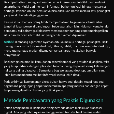
Jika diperhatikan, sebagian besar aktivitas internet saat ini dilakukan melalui
smartphone. Mulai dari mencari informasi, berkomunikasi, hingga mengakses
berbagai layanan online, semuanya bisa dilakukan hanya melalui satu perangkat
yang selalu berada di genggaman.
Karena itulah banyak orang lebih memperhatikan bagaimana sebuah situs
tampil di layar ponsel dibandingkan beberapa tahun lalu. Halaman yang terlalu
berat atau sulit dinavigasi biasanya membuat pengunjung cepat meninggalkan
situs dan mencari alternatif lain yang lebih nyaman digunakan.
Ajaib88
dirancang agar tetap nyaman dibuka melalui berbagai perangkat. Baik
menggunakan smartphone Android, iPhone, tablet, maupun komputer desktop,
menu utama tetap mudah ditemukan tanpa harus melakukan banyak
penyesuaian.
Bagi pengguna mobile, kemudahan seperti tombol yang mudah dijangkau, teks
yang tetap terbaca dengan jelas, dan halaman yang responsif sering kali menjadi
hal yang paling dirasakan. Sementara bagi pengguna desktop, tampilan yang
lebih luas membantu melihat informasi secara lebih detail.
Pada akhirnya, kenyamanan akses bukan hanya soal desain, tetapi juga soal
bagaimana pengunjung dapat menemukan apa yang mereka cari dengan cepat
tanpa mengalami hambatan yang tidak perlu.
Metode Pembayaran yang Praktis Digunakan
Setiap orang memiliki kebiasaan yang berbeda dalam melakukan transaksi
digital. Ada yang lebih nyaman menggunakan transfer bank karena sudah