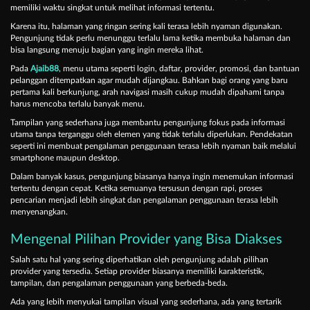
memiliki waktu singkat untuk melihat informasi tertentu.
Karena itu, halaman yang ringan sering kali terasa lebih nyaman digunakan.
Pengunjung tidak perlu menunggu terlalu lama ketika membuka halaman dan
bisa langsung menuju bagian yang ingin mereka lihat.
Pada
Ajaib88
, menu utama seperti login, daftar, provider, promosi, dan bantuan
pelanggan ditempatkan agar mudah dijangkau. Bahkan bagi orang yang baru
pertama kali berkunjung, arah navigasi masih cukup mudah dipahami tanpa
harus mencoba terlalu banyak menu.
Tampilan yang sederhana juga membantu pengunjung fokus pada informasi
utama tanpa terganggu oleh elemen yang tidak terlalu diperlukan. Pendekatan
seperti ini membuat pengalaman penggunaan terasa lebih nyaman baik melalui
smartphone maupun desktop.
Dalam banyak kasus, pengunjung biasanya hanya ingin menemukan informasi
tertentu dengan cepat. Ketika semuanya tersusun dengan rapi, proses
pencarian menjadi lebih singkat dan pengalaman penggunaan terasa lebih
menyenangkan.
Mengenal Pilihan Provider yang Bisa Diakses
Salah satu hal yang sering diperhatikan oleh pengunjung adalah pilihan
provider yang tersedia. Setiap provider biasanya memiliki karakteristik,
tampilan, dan pengalaman penggunaan yang berbeda-beda.
Ada yang lebih menyukai tampilan visual yang sederhana, ada yang tertarik