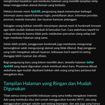
menghindari kesalahan saat membuka halaman yang memiliki tampilan mirip
tetapi menggunakan alamat domain yang berbeda.
Melalui domain resmi
Ajaib88
, pengunjung dapat menemukan berbagai
informasi utama seperti halaman login, pendaftaran akun, informasi provider,
promosi, metode transaksi, dan layanan bantuan pelanggan.
Sebagian orang bahkan memilih menyimpan alamat resmi di bookmark browser
agar lebih mudah diakses kembali di kemudian hari. Cara sederhana seperti ini
cukup membantu karena tidak perlu melakukan pencarian ulang setiap kali
ingin membuka halaman yang sama.
Selain lebih praktis, penggunaan bookmark juga membantu mengurangi
kemungkinan salah mengunjungi alamat yang tidak dikenal. Bagi pengguna
yang rutin mengakses sebuah layanan, kebiasaan kecil seperti ini sering
dianggap lebih nyaman dan efisien.
Bagi pengunjung baru yang belum memiliki akun, tersedia halaman
daftar
Ajaib88
yang dapat digunakan untuk membuat akun baru. Prosesnya dibuat
sederhana agar mudah dipahami bahkan oleh orang yang baru pertama kali
mengakses situs.
Tampilan Halaman yang Ringan dan Mudah
Digunakan
Tidak semua orang memiliki kebiasaan yang sama ketika mengakses internet.
Ada yang membuka situs dari rumah menggunakan koneksi Wi-Fi, ada yang
menggunakan jaringan seluler saat sedang bepergian, dan ada juga yang hanya