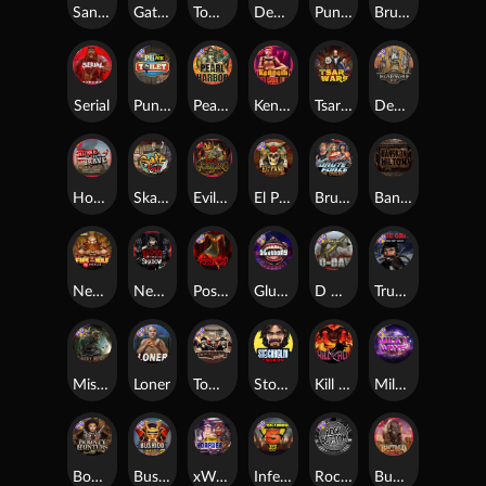
San Quentin xWays
Gator Hunters
Tombstone Slaughter
Dead, Dead, or Deader
Punk Rocker 2
Brute Force
Serial
Punk Toilet
Pearl Harbor
Kenneth Must Die
Tsar Wars
Deadwood R.I.P
Home of the Brave
Skate or Die
Evil Goblins xBomb
El Pasa Gunfight xNudge
Brute Force: Alien Onslaught
Bangkok Hilton
Nexus Fire In The Hole xBomb
Nexus Blood & Shadow
Possessed
Gluttony
D Day
True Grit Redemption
Misery Mining
Loner
Tombstone No Mercy
Stockholm Syndrome
Kill Em All
Milky Ways
Bounty Hunters xNudge®
Bushido Way xNudge
xWays Hoarder 2
Infectious 5 xWays
Rock Bottom
Buffalo Hunter