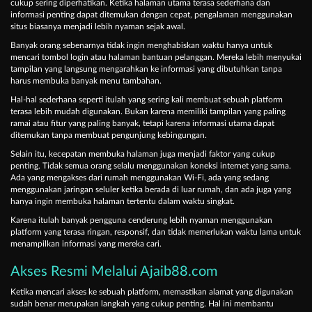
cukup sering diperhatikan. Ketika halaman utama terasa sederhana dan
informasi penting dapat ditemukan dengan cepat, pengalaman menggunakan
situs biasanya menjadi lebih nyaman sejak awal.
Banyak orang sebenarnya tidak ingin menghabiskan waktu hanya untuk
mencari tombol login atau halaman bantuan pelanggan. Mereka lebih menyukai
tampilan yang langsung mengarahkan ke informasi yang dibutuhkan tanpa
harus membuka banyak menu tambahan.
Hal-hal sederhana seperti itulah yang sering kali membuat sebuah platform
terasa lebih mudah digunakan. Bukan karena memiliki tampilan yang paling
ramai atau fitur yang paling banyak, tetapi karena informasi utama dapat
ditemukan tanpa membuat pengunjung kebingungan.
Selain itu, kecepatan membuka halaman juga menjadi faktor yang cukup
penting. Tidak semua orang selalu menggunakan koneksi internet yang sama.
Ada yang mengakses dari rumah menggunakan Wi-Fi, ada yang sedang
menggunakan jaringan seluler ketika berada di luar rumah, dan ada juga yang
hanya ingin membuka halaman tertentu dalam waktu singkat.
Karena itulah banyak pengguna cenderung lebih nyaman menggunakan
platform yang terasa ringan, responsif, dan tidak memerlukan waktu lama untuk
menampilkan informasi yang mereka cari.
Akses Resmi Melalui Ajaib88.com
Ketika mencari akses ke sebuah platform, memastikan alamat yang digunakan
sudah benar merupakan langkah yang cukup penting. Hal ini membantu