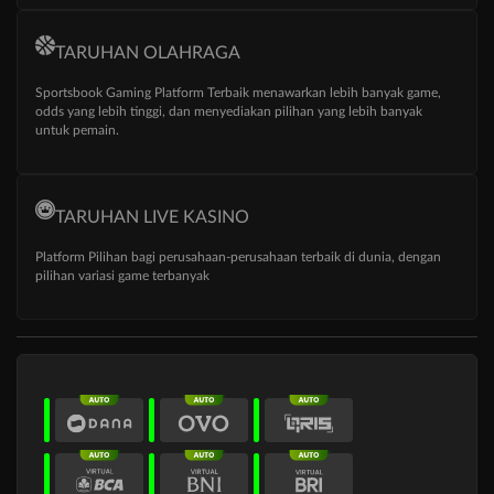
TARUHAN OLAHRAGA
Sportsbook Gaming Platform Terbaik menawarkan lebih banyak game,
odds yang lebih tinggi, dan menyediakan pilihan yang lebih banyak
untuk pemain.
TARUHAN LIVE KASINO
Platform Pilihan bagi perusahaan-perusahaan terbaik di dunia, dengan
pilihan variasi game terbanyak