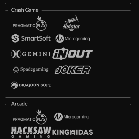
Crash Game
Arcade