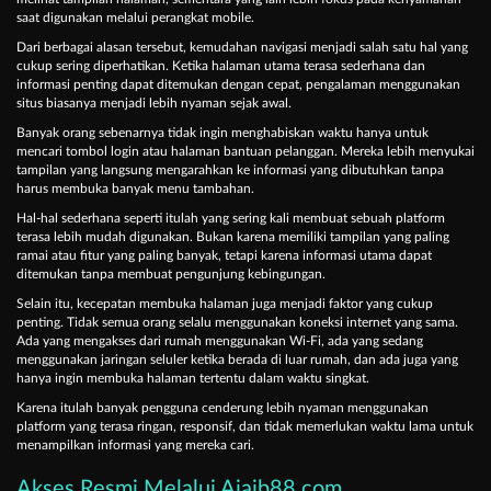
saat digunakan melalui perangkat mobile.
Dari berbagai alasan tersebut, kemudahan navigasi menjadi salah satu hal yang
cukup sering diperhatikan. Ketika halaman utama terasa sederhana dan
informasi penting dapat ditemukan dengan cepat, pengalaman menggunakan
situs biasanya menjadi lebih nyaman sejak awal.
Banyak orang sebenarnya tidak ingin menghabiskan waktu hanya untuk
mencari tombol login atau halaman bantuan pelanggan. Mereka lebih menyukai
tampilan yang langsung mengarahkan ke informasi yang dibutuhkan tanpa
harus membuka banyak menu tambahan.
Hal-hal sederhana seperti itulah yang sering kali membuat sebuah platform
terasa lebih mudah digunakan. Bukan karena memiliki tampilan yang paling
ramai atau fitur yang paling banyak, tetapi karena informasi utama dapat
ditemukan tanpa membuat pengunjung kebingungan.
Selain itu, kecepatan membuka halaman juga menjadi faktor yang cukup
penting. Tidak semua orang selalu menggunakan koneksi internet yang sama.
Ada yang mengakses dari rumah menggunakan Wi-Fi, ada yang sedang
menggunakan jaringan seluler ketika berada di luar rumah, dan ada juga yang
hanya ingin membuka halaman tertentu dalam waktu singkat.
Karena itulah banyak pengguna cenderung lebih nyaman menggunakan
platform yang terasa ringan, responsif, dan tidak memerlukan waktu lama untuk
menampilkan informasi yang mereka cari.
Akses Resmi Melalui Ajaib88.com