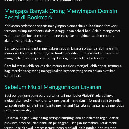
Mengapa Banyak Orang Menyimpan Domain
Resmi di Bookmark
Kebiasaan sederhana seperti menyimpan alamat situs di bookmark browser
ternyata cukup membantu dalam penggunaan sehari-hari. Selain menghemat
waktu, cara ini juga membantu mengurangi kemungkinan salah membuka
alamat yang tidak dikenal.
Banyak orang yang rutin mengakses sebuah layanan biasanya lebih memilih
membuka halaman langsung dari bookmark dibanding melakukan pencarian
ulang melalui mesin pencari setiap kali ingin masuk ke situs tersebut.
Cara ini terasa lebih praktis dan membuat akses menjadi lebih cepat, terutama
bagi mereka yang sering menggunakan layanan yang sama dalam aktivitas
sehari-hari.
Sebelum Mulai Menggunakan Layanan
Bagi pengunjung yang baru pertama kali membuka
Ajaib88
, ada baiknya
meluangkan sedikit waktu untuk mengenal menu dan informasi yang tersedia.
Langkah sederhana ini membantu memahami fitur utama tanpa harus mencoba
semuanya sekaligus.
Biasanya, bagian yang paling sering dikunjungi adalah halaman login, daftar,
provider, promosi, dan bantuan pelanggan. Dengan memahami letak menu
tersebut sejak awal, proses penggunaan menjadi lebih mudah dan nyaman.