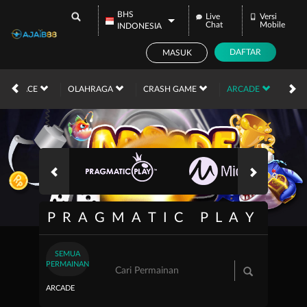
BHS
Live
Versi
Chat
Mobile
INDONESIA
DAFTAR
MASUK
RACE
OLAHRAGA
CRASH GAME
ARCADE
PO
PRAGMATIC PLAY
SEMUA
PERMAINAN
ARCADE