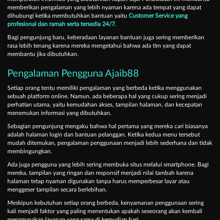
memberikan pengalaman yang lebih nyaman karena ada tempat yang dapat
dihubungi ketika membutuhkan bantuan yaitu
Customer Service yang
profesional dan ramah serta tersedia 24/7
.
Bagi pengunjung baru, keberadaan layanan bantuan juga sering memberikan
rasa lebih tenang karena mereka mengetahui bahwa ada tim yang dapat
membantu jika dibutuhkan.
Pengalaman Pengguna Ajaib88
Setiap orang tentu memiliki pengalaman yang berbeda ketika menggunakan
sebuah platform online. Namun, ada beberapa hal yang cukup sering menjadi
perhatian utama, yaitu kemudahan akses, tampilan halaman, dan kecepatan
menemukan informasi yang dibutuhkan.
Sebagian pengunjung mengaku bahwa hal pertama yang mereka cari biasanya
adalah halaman login dan bantuan pelanggan. Ketika kedua menu tersebut
mudah ditemukan, pengalaman penggunaan menjadi lebih sederhana dan tidak
membingungkan.
Ada juga pengguna yang lebih sering membuka situs melalui smartphone. Bagi
mereka, tampilan yang ringan dan responsif menjadi nilai tambah karena
halaman tetap nyaman digunakan tanpa harus memperbesar layar atau
menggeser tampilan secara berlebihan.
Meskipun kebutuhan setiap orang berbeda, kenyamanan penggunaan sering
kali menjadi faktor yang paling menentukan apakah seseorang akan kembali
menggunakan layanan yang sama di kemudian hari.