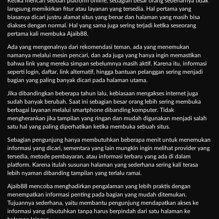
Ketika mencari sebuah platform online, sebagian besar orang sebenarnya tidak
langsung memikirkan fitur atau layanan yang tersedia. Hal pertama yang
biasanya dicari justru alamat situs yang benar dan halaman yang masih bisa
diakses dengan normal. Hal yang sama juga sering terjadi ketika seseorang
pertama kali membuka Ajaib88.
Ada yang mengenalnya dari rekomendasi teman, ada yang menemukan
namanya melalui mesin pencari, dan ada juga yang hanya ingin memastikan
bahwa link yang mereka simpan sebelumnya masih aktif. Karena itu, informasi
seperti login, daftar, link alternatif, hingga bantuan pelanggan sering menjadi
bagian yang paling banyak dicari pada halaman utama.
Jika dibandingkan beberapa tahun lalu, kebiasaan mengakses internet juga
sudah banyak berubah. Saat ini sebagian besar orang lebih sering membuka
berbagai layanan melalui smartphone dibanding komputer. Tidak
mengherankan jika tampilan yang ringan dan mudah digunakan menjadi salah
satu hal yang paling diperhatikan ketika membuka sebuah situs.
Sebagian pengunjung hanya membutuhkan beberapa menit untuk menemukan
informasi yang dicari, sementara yang lain mungkin ingin melihat provider yang
tersedia, metode pembayaran, atau informasi terbaru yang ada di dalam
platform. Karena itulah susunan halaman yang sederhana sering kali terasa
lebih nyaman dibanding tampilan yang terlalu ramai.
Ajaib88 mencoba menghadirkan pengalaman yang lebih praktis dengan
menempatkan informasi penting pada bagian yang mudah ditemukan.
Tujuannya sederhana, yaitu membantu pengunjung mendapatkan akses ke
informasi yang dibutuhkan tanpa harus berpindah dari satu halaman ke