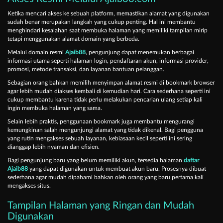
Ketika mencari akses ke sebuah platform, memastikan alamat yang digunakan
sudah benar merupakan langkah yang cukup penting. Hal ini membantu
menghindari kesalahan saat membuka halaman yang memiliki tampilan mirip
tetapi menggunakan alamat domain yang berbeda.
Melalui domain resmi
Ajaib88
, pengunjung dapat menemukan berbagai
informasi utama seperti halaman login, pendaftaran akun, informasi provider,
promosi, metode transaksi, dan layanan bantuan pelanggan.
Sebagian orang bahkan memilih menyimpan alamat resmi di bookmark browser
agar lebih mudah diakses kembali di kemudian hari. Cara sederhana seperti ini
cukup membantu karena tidak perlu melakukan pencarian ulang setiap kali
ingin membuka halaman yang sama.
Selain lebih praktis, penggunaan bookmark juga membantu mengurangi
kemungkinan salah mengunjungi alamat yang tidak dikenal. Bagi pengguna
yang rutin mengakses sebuah layanan, kebiasaan kecil seperti ini sering
dianggap lebih nyaman dan efisien.
Bagi pengunjung baru yang belum memiliki akun, tersedia halaman
daftar
Ajaib88
yang dapat digunakan untuk membuat akun baru. Prosesnya dibuat
sederhana agar mudah dipahami bahkan oleh orang yang baru pertama kali
mengakses situs.
Tampilan Halaman yang Ringan dan Mudah
Digunakan