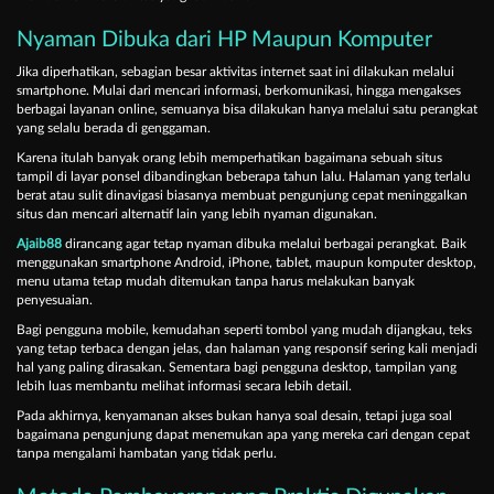
Nyaman Dibuka dari HP Maupun Komputer
Jika diperhatikan, sebagian besar aktivitas internet saat ini dilakukan melalui
smartphone. Mulai dari mencari informasi, berkomunikasi, hingga mengakses
berbagai layanan online, semuanya bisa dilakukan hanya melalui satu perangkat
yang selalu berada di genggaman.
Karena itulah banyak orang lebih memperhatikan bagaimana sebuah situs
tampil di layar ponsel dibandingkan beberapa tahun lalu. Halaman yang terlalu
berat atau sulit dinavigasi biasanya membuat pengunjung cepat meninggalkan
situs dan mencari alternatif lain yang lebih nyaman digunakan.
Ajaib88
dirancang agar tetap nyaman dibuka melalui berbagai perangkat. Baik
menggunakan smartphone Android, iPhone, tablet, maupun komputer desktop,
menu utama tetap mudah ditemukan tanpa harus melakukan banyak
penyesuaian.
Bagi pengguna mobile, kemudahan seperti tombol yang mudah dijangkau, teks
yang tetap terbaca dengan jelas, dan halaman yang responsif sering kali menjadi
hal yang paling dirasakan. Sementara bagi pengguna desktop, tampilan yang
lebih luas membantu melihat informasi secara lebih detail.
Pada akhirnya, kenyamanan akses bukan hanya soal desain, tetapi juga soal
bagaimana pengunjung dapat menemukan apa yang mereka cari dengan cepat
tanpa mengalami hambatan yang tidak perlu.