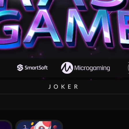
JOKER