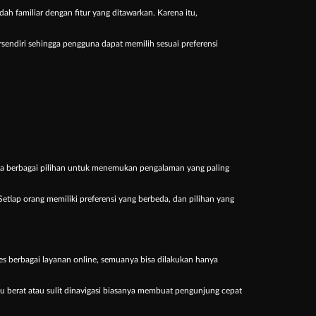
ah familiar dengan fitur yang ditawarkan. Karena itu,
sendiri sehingga pengguna dapat memilih sesuai preferensi
oba berbagai pilihan untuk menemukan pengalaman yang paling
etiap orang memiliki preferensi yang berbeda, dan pilihan yang
kses berbagai layanan online, semuanya bisa dilakukan hanya
lu berat atau sulit dinavigasi biasanya membuat pengunjung cepat