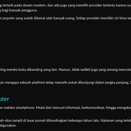
 tertarik pada desain modern, dan ada juga yang memilih provider tertentu karena sud
ng bagi banyak pengguna.
opuler yang sudah dikenal oleh banyak orang. Setiap provider memiliki ciri khas ter
sering mereka buka dibanding yang lain. Namun, tidak sedikit juga yang senang menc
asan mengapa sebuah platform tetap menarik untuk dikunjungi dalam jangka panjang. S
uter
akukan melalui smartphone. Mulai dari mencari informasi, berkomunikasi, hingga menga
 situs tampil di layar ponsel dibandingkan beberapa tahun lalu. Halaman yang terla
 digunakan.