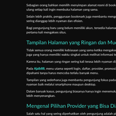
Sebagian orang bahkan memilih menyimpan alamat resmi di bookma
ulang setiap kali ingin membuka halaman yang sama.
Selain lebih praktis, penggunaan bookmark juga membantu mengur
sering dianggap lebih nyaman dan efisien.
Bagi pengunjung baru yang belum memiliki akun, tersedia halam
pertama kali mengakses situs.
Tampilan Halaman yang Ringan dan Mu
Tidak semua orang memiliki kebiasaan yang sama ketika mengakse
juga yang hanya memiliki waktu singkat untuk melihat informasi te
Karena itu, halaman yang ringan sering kali terasa lebih nyaman
Pada
Ajaib88
, menu utama seperti login, daftar, provider, prom
dipahami tanpa harus mencoba terlalu banyak menu.
Tampilan yang sederhana juga membantu pengunjung fokus pada in
nyaman baik melalui smartphone maupun desktop.
Dalam banyak kasus, pengunjung biasanya hanya ingin menemukan 
lebih menyenangkan.
Mengenal Pilihan Provider yang Bisa D
Salah satu hal yang sering diperhatikan oleh pengunjung adalah p