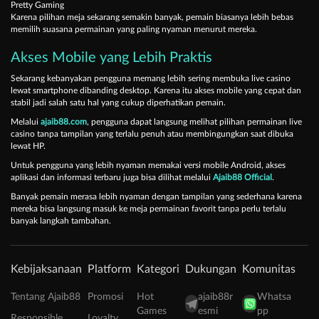
Pretty Gaming
Karena pilihan meja sekarang semakin banyak, pemain biasanya lebih bebas
memilih suasana permainan yang paling nyaman menurut mereka.
Akses Mobile yang Lebih Praktis
Sekarang kebanyakan pengguna memang lebih sering membuka live casino
lewat smartphone dibanding desktop. Karena itu akses mobile yang cepat dan
stabil jadi salah satu hal yang cukup diperhatikan pemain.
Melalui
ajaib88.com
, pengguna dapat langsung melihat pilihan permainan live
casino tanpa tampilan yang terlalu penuh atau membingungkan saat dibuka
lewat HP.
Untuk pengguna yang lebih nyaman memakai versi mobile Android, akses
aplikasi dan informasi terbaru juga bisa dilihat melalui
Ajaib88 Official
.
Banyak pemain merasa lebih nyaman dengan tampilan yang sederhana karena
mereka bisa langsung masuk ke meja permainan favorit tanpa perlu terlalu
banyak langkah tambahan.
Kebijaksanaan
Platform
Kategori
Dukungan
Komunitas
Tentang Ajaib88
Promosi
Hot
ajaib88r
Whatsa
Games
esmi
pp
Responsible
Loyalty