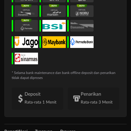
* Selama bank maintenance dan bank offline deposit dan penarikan
tidak dapat diproses
Deposit
Penarikan
Rata-rata 1 Menit
Rata-rata 3 Menit