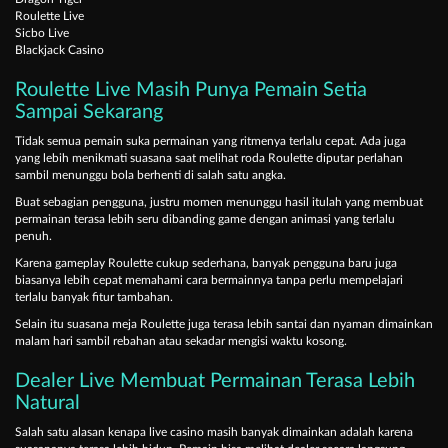
Roulette Live
Sicbo Live
Blackjack Casino
Roulette Live Masih Punya Pemain Setia
Sampai Sekarang
Tidak semua pemain suka permainan yang ritmenya terlalu cepat. Ada juga
yang lebih menikmati suasana saat melihat roda Roulette diputar perlahan
sambil menunggu bola berhenti di salah satu angka.
Buat sebagian pengguna, justru momen menunggu hasil itulah yang membuat
permainan terasa lebih seru dibanding game dengan animasi yang terlalu
penuh.
Karena gameplay Roulette cukup sederhana, banyak pengguna baru juga
biasanya lebih cepat memahami cara bermainnya tanpa perlu mempelajari
terlalu banyak fitur tambahan.
Selain itu suasana meja Roulette juga terasa lebih santai dan nyaman dimainkan
malam hari sambil rebahan atau sekadar mengisi waktu kosong.
Dealer Live Membuat Permainan Terasa Lebih
Natural
Salah satu alasan kenapa live casino masih banyak dimainkan adalah karena