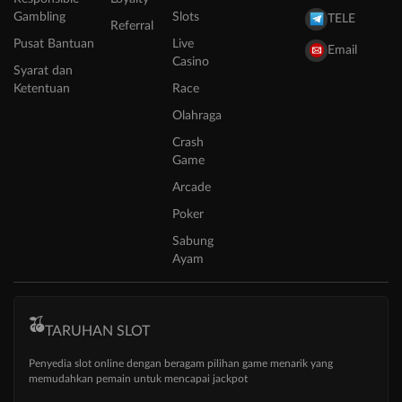
Gambling
Slots
TELE
Referral
Pusat Bantuan
Live
Email
Casino
Syarat dan
Ketentuan
Race
Olahraga
Crash
Game
Arcade
Poker
Sabung
Ayam
TARUHAN SLOT
Penyedia slot online dengan beragam pilihan game menarik yang
memudahkan pemain untuk mencapai jackpot