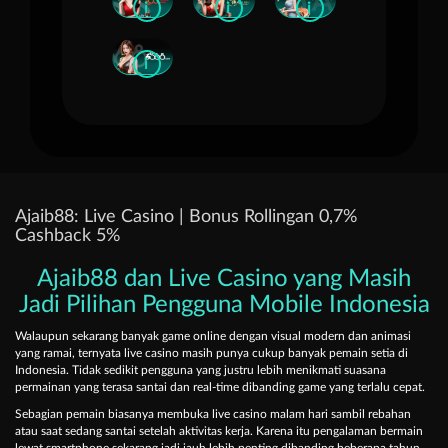
i
i
i
i
Ajaib88: Live Casino | Bonus Rollingan 0,7%
Cashback 5%
Ajaib88 dan Live Casino yang Masih
Jadi Pilihan Pengguna Mobile Indonesia
Walaupun sekarang banyak game online dengan visual modern dan animasi
yang ramai, ternyata live casino masih punya cukup banyak pemain setia di
Indonesia. Tidak sedikit pengguna yang justru lebih menikmati suasana
permainan yang terasa santai dan real-time dibanding game yang terlalu cepat.
Sebagian pemain biasanya membuka live casino malam hari sambil rebahan
atau saat sedang santai setelah aktivitas kerja. Karena itu pengalaman bermain
lewat smartphone sekarang jadi jauh lebih penting dibanding beberapa tahun