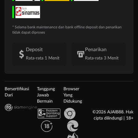
* Selama bank maintenance dan bank offline deposit dan penarikan
tidak dapat diproses
Deposit
Penarikan
Rata-rata 1 Menit
Rata-rata 3 Menit
Bersertifikasi
Tanggung
Browser
Dari
Jawab
Yang
Bermain
Didukung
©2026 AJAIB88. Hak
cipta dilindungi | 18+