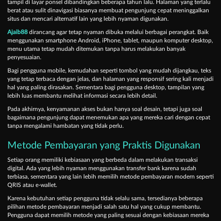
tampil di layar ponsel dibandingkan beberapa tahun lalu. Halaman yang terlalu
berat atau sulit dinavigasi biasanya membuat pengunjung cepat meninggalkan
situs dan mencari alternatif lain yang lebih nyaman digunakan.
Ajaib88
dirancang agar tetap nyaman dibuka melalui berbagai perangkat. Baik
menggunakan smartphone Android, iPhone, tablet, maupun komputer desktop,
menu utama tetap mudah ditemukan tanpa harus melakukan banyak
penyesuaian.
Bagi pengguna mobile, kemudahan seperti tombol yang mudah dijangkau, teks
yang tetap terbaca dengan jelas, dan halaman yang responsif sering kali menjadi
hal yang paling dirasakan. Sementara bagi pengguna desktop, tampilan yang
lebih luas membantu melihat informasi secara lebih detail.
Pada akhirnya, kenyamanan akses bukan hanya soal desain, tetapi juga soal
bagaimana pengunjung dapat menemukan apa yang mereka cari dengan cepat
tanpa mengalami hambatan yang tidak perlu.
Metode Pembayaran yang Praktis Digunakan
Setiap orang memiliki kebiasaan yang berbeda dalam melakukan transaksi
digital. Ada yang lebih nyaman menggunakan transfer bank karena sudah
terbiasa, sementara yang lain lebih memilih metode pembayaran modern seperti
QRIS atau e-wallet.
Karena kebutuhan setiap pengguna tidak selalu sama, tersedianya beberapa
pilihan metode pembayaran menjadi salah satu hal yang cukup membantu.
Pengguna dapat memilih metode yang paling sesuai dengan kebiasaan mereka