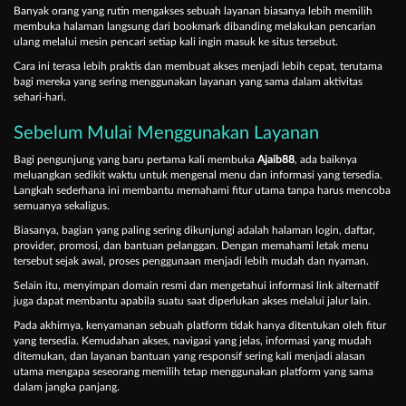
Banyak orang yang rutin mengakses sebuah layanan biasanya lebih memilih
membuka halaman langsung dari bookmark dibanding melakukan pencarian
ulang melalui mesin pencari setiap kali ingin masuk ke situs tersebut.
Cara ini terasa lebih praktis dan membuat akses menjadi lebih cepat, terutama
bagi mereka yang sering menggunakan layanan yang sama dalam aktivitas
sehari-hari.
Sebelum Mulai Menggunakan Layanan
Bagi pengunjung yang baru pertama kali membuka
Ajaib88
, ada baiknya
meluangkan sedikit waktu untuk mengenal menu dan informasi yang tersedia.
Langkah sederhana ini membantu memahami fitur utama tanpa harus mencoba
semuanya sekaligus.
Biasanya, bagian yang paling sering dikunjungi adalah halaman login, daftar,
provider, promosi, dan bantuan pelanggan. Dengan memahami letak menu
tersebut sejak awal, proses penggunaan menjadi lebih mudah dan nyaman.
Selain itu, menyimpan domain resmi dan mengetahui informasi link alternatif
juga dapat membantu apabila suatu saat diperlukan akses melalui jalur lain.
Pada akhirnya, kenyamanan sebuah platform tidak hanya ditentukan oleh fitur
yang tersedia. Kemudahan akses, navigasi yang jelas, informasi yang mudah
ditemukan, dan layanan bantuan yang responsif sering kali menjadi alasan
utama mengapa seseorang memilih tetap menggunakan platform yang sama
dalam jangka panjang.