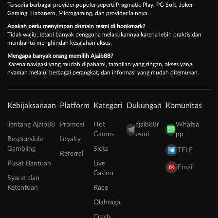
Tersedia berbagai provider populer seperti Pragmatic Play, PG Soft, Joker
Gaming, Habanero, Microgaming, dan provider lainnya.
Apakah perlu menyimpan domain resmi di bookmark?
Tidak wajib, tetapi banyak pengguna melakukannya karena lebih praktis dan
membantu menghindari kesalahan akses.
Mengapa banyak orang memilih Ajaib88?
Karena navigasi yang mudah dipahami, tampilan yang ringan, akses yang
nyaman melalui berbagai perangkat, dan informasi yang mudah ditemukan.
Kebijaksanaan
Platform
Kategori
Dukungan
Komunitas
Tentang Ajaib88
Promosi
Hot
ajaib88r
Whatsa
Games
esmi
pp
Responsible
Loyalty
Gambling
Slots
TELE
Referral
Pusat Bantuan
Live
Email
Casino
Syarat dan
Ketentuan
Race
Olahraga
Crash