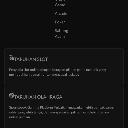
Game
Arcade
Poker
Sabung
Ayam
TARUHAN SLOT
Penyedia slot online dengan beragam pilihan game menarik yang
memudahkan pemain untuk mencapai jackpot
TARUHAN OLAHRAGA
Sportsbook Gaming Platform Terbaik menawarkan lebih banyak game,
odds yang lebih tinggi, dan menyediakan pilihan yang lebih banyak
untuk pemain.