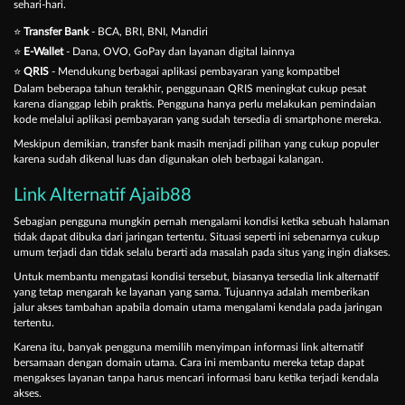
sehari-hari.
⭐
Transfer Bank
- BCA, BRI, BNI, Mandiri
⭐
E-Wallet
- Dana, OVO, GoPay dan layanan digital lainnya
⭐
QRIS
- Mendukung berbagai aplikasi pembayaran yang kompatibel
Dalam beberapa tahun terakhir, penggunaan QRIS meningkat cukup pesat
karena dianggap lebih praktis. Pengguna hanya perlu melakukan pemindaian
kode melalui aplikasi pembayaran yang sudah tersedia di smartphone mereka.
Meskipun demikian, transfer bank masih menjadi pilihan yang cukup populer
karena sudah dikenal luas dan digunakan oleh berbagai kalangan.
Link Alternatif Ajaib88
Sebagian pengguna mungkin pernah mengalami kondisi ketika sebuah halaman
tidak dapat dibuka dari jaringan tertentu. Situasi seperti ini sebenarnya cukup
umum terjadi dan tidak selalu berarti ada masalah pada situs yang ingin diakses.
Untuk membantu mengatasi kondisi tersebut, biasanya tersedia link alternatif
yang tetap mengarah ke layanan yang sama. Tujuannya adalah memberikan
jalur akses tambahan apabila domain utama mengalami kendala pada jaringan
tertentu.
Karena itu, banyak pengguna memilih menyimpan informasi link alternatif
bersamaan dengan domain utama. Cara ini membantu mereka tetap dapat
mengakses layanan tanpa harus mencari informasi baru ketika terjadi kendala
akses.