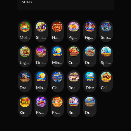
FISHING
Mole Crash
Shade Dragons Fishing
Happy New Year
Piggy Bank TapTap
Fighter Fire
Super Super Fruit
Jogo Do Bicho
Dragon Master
Mines 2
Crazy King Kong
Dragon Fishing
Spirit Tide Legend
Dragon of Demons
Mines
Classic Mario
Rocket Derby
Dice
Cai Shen Fishing
King Of Football
Fishing Disco
Fishing YiLuFa
Running Chicken
Dragon Fishing II