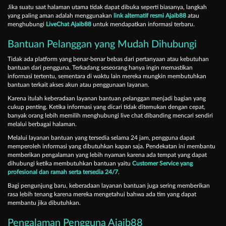
Jika suatu saat halaman utama tidak dapat dibuka seperti biasanya, langkah
yang paling aman adalah menggunakan
link alternatif resmi Ajaib88
atau
menghubungi
LiveChat Ajaib88
untuk mendapatkan informasi terbaru.
Bantuan Pelanggan yang Mudah Dihubungi
Tidak ada platform yang benar-benar bebas dari pertanyaan atau kebutuhan
bantuan dari pengguna. Terkadang seseorang hanya ingin memastikan
informasi tertentu, sementara di waktu lain mereka mungkin membutuhkan
bantuan terkait akses akun atau penggunaan layanan.
Karena itulah keberadaan layanan bantuan pelanggan menjadi bagian yang
cukup penting. Ketika informasi yang dicari tidak ditemukan dengan cepat,
banyak orang lebih memilih menghubungi live chat dibanding mencari sendiri
melalui berbagai halaman.
Melalui layanan bantuan yang tersedia selama 24 jam, pengguna dapat
memperoleh informasi yang dibutuhkan kapan saja. Pendekatan ini membantu
memberikan pengalaman yang lebih nyaman karena ada tempat yang dapat
dihubungi ketika membutuhkan bantuan yaitu
Customer Service yang
profesional dan ramah serta tersedia 24/7
.
Bagi pengunjung baru, keberadaan layanan bantuan juga sering memberikan
rasa lebih tenang karena mereka mengetahui bahwa ada tim yang dapat
membantu jika dibutuhkan.
Pengalaman Pengguna Ajaib88