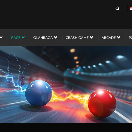
RACE
OLAHRAGA
CRASH GAME
ARCADE
P