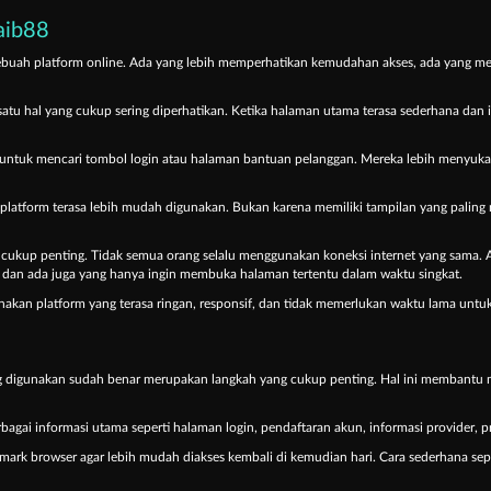
aib88
sebuah platform online. Ada yang lebih memperhatikan kemudahan akses, ada yang mel
 satu hal yang cukup sering diperhatikan. Ketika halaman utama terasa sederhana da
untuk mencari tombol login atau halaman bantuan pelanggan. Mereka lebih menyuka
 platform terasa lebih mudah digunakan. Bukan karena memiliki tampilan yang paling r
g cukup penting. Tidak semua orang selalu menggunakan koneksi internet yang sama
, dan ada juga yang hanya ingin membuka halaman tertentu dalam waktu singkat.
kan platform yang terasa ringan, responsif, dan tidak memerlukan waktu lama untuk
ng digunakan sudah benar merupakan langkah yang cukup penting. Hal ini membantu
gai informasi utama seperti halaman login, pendaftaran akun, informasi provider, p
rk browser agar lebih mudah diakses kembali di kemudian hari. Cara sederhana sep