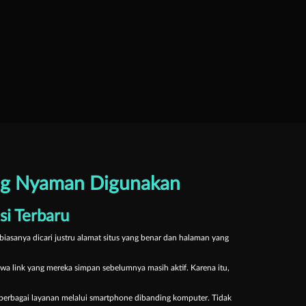
yang Nyaman Digunakan
si Terbaru
biasanya dicari justru alamat situs yang benar dan halaman yang
 link yang mereka simpan sebelumnya masih aktif. Karena itu,
 berbagai layanan melalui smartphone dibanding komputer. Tidak