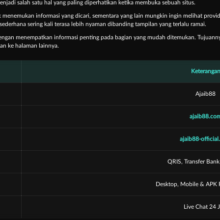
jadi salah satu hal yang paling diperhatikan ketika membuka sebuah situs.
nemukan informasi yang dicari, sementara yang lain mungkin ingin melihat provide
ederhana sering kali terasa lebih nyaman dibanding tampilan yang terlalu ramai.
dengan menempatkan informasi penting pada bagian yang mudah ditemukan. Tujuann
an ke halaman lainnya.
Keteranga
Ajaib88
ajaib88.co
ajaib88-officia
QRIS, Transfer Bank
Desktop, Mobile & APK 
Live Chat 24 