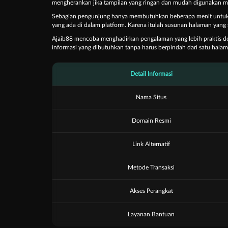
mengherankan jika tampilan yang ringan dan mudah digunakan men
Sebagian pengunjung hanya membutuhkan beberapa menit untuk me
yang ada di dalam platform. Karena itulah susunan halaman yang s
Ajaib88 mencoba menghadirkan pengalaman yang lebih praktis 
informasi yang dibutuhkan tanpa harus berpindah dari satu halam
Detail Informasi
Nama Situs
Domain Resmi
Link Alternatif
Metode Transaksi
Akses Perangkat
Layanan Bantuan