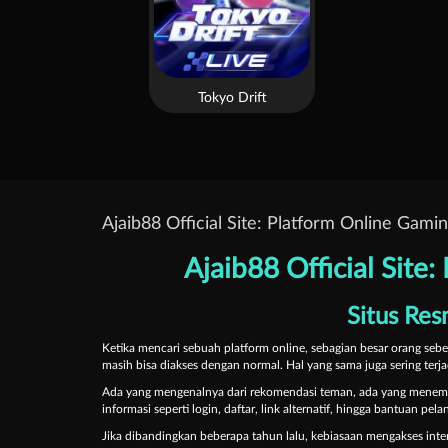
Tokyo Drift
Ajaib88 Official Site: Platform Online G
Ajaib88 Official Sit
Situs Res
Ketika mencari sebuah platform online, sebagian besar orang sebe
masih bisa diakses dengan normal. Hal yang sama juga sering terj
Ada yang mengenalnya dari rekomendasi teman, ada yang menemuk
informasi seperti login, daftar, link alternatif, hingga bantuan p
Jika dibandingkan beberapa tahun lalu, kebiasaan mengakses inte