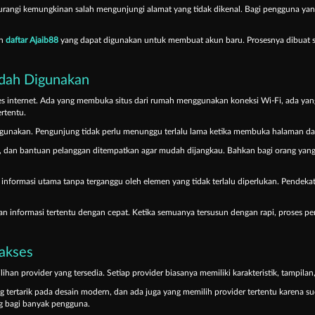
angi kemungkinan salah mengunjungi alamat yang tidak dikenal. Bagi pengguna yang r
an
daftar Ajaib88
yang dapat digunakan untuk membuat akun baru. Prosesnya dibuat 
dah Digunakan
s internet. Ada yang membuka situs dari rumah menggunakan koneksi Wi-Fi, ada yang
rtentu.
 digunakan. Pengunjung tidak perlu menunggu terlalu lama ketika membuka halaman da
osi, dan bantuan pelanggan ditempatkan agar mudah dijangkau. Bahkan bagi orang yan
formasi utama tanpa terganggu oleh elemen yang tidak terlalu diperlukan. Pendeka
informasi tertentu dengan cepat. Ketika semuanya tersusun dengan rapi, proses pe
iakses
ilihan provider yang tersedia. Setiap provider biasanya memiliki karakteristik, tamp
 tertarik pada desain modern, dan ada juga yang memilih provider tertentu karena sud
ng bagi banyak pengguna.