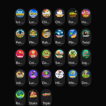
Ice Fish
Lucky Ducky
Chicken Road 2.0
Chicken Road
Forest Arrow
Hamster Run
Penalty Unlimited
Plinko Aztec
Rabbit Road
Rock Paper Scissors
Plinko 1000
Twist
Bubbles
Сoinflip
Goblin-tower
Sweet Keno
Hot-mines
Jogo Do Bicho
Joker Poker
Lucky mines
Double Online
Hilo Joker
Mines
Drop The Billionaire
Robo dice
Stairs
Triple