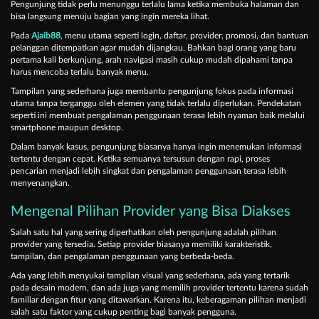
Pengunjung tidak perlu menunggu terlalu lama ketika membuka halaman dan
bisa langsung menuju bagian yang ingin mereka lihat.
Pada
Ajaib88
, menu utama seperti login, daftar, provider, promosi, dan bantuan
pelanggan ditempatkan agar mudah dijangkau. Bahkan bagi orang yang baru
pertama kali berkunjung, arah navigasi masih cukup mudah dipahami tanpa
harus mencoba terlalu banyak menu.
Tampilan yang sederhana juga membantu pengunjung fokus pada informasi
utama tanpa terganggu oleh elemen yang tidak terlalu diperlukan. Pendekatan
seperti ini membuat pengalaman penggunaan terasa lebih nyaman baik melalui
smartphone maupun desktop.
Dalam banyak kasus, pengunjung biasanya hanya ingin menemukan informasi
tertentu dengan cepat. Ketika semuanya tersusun dengan rapi, proses
pencarian menjadi lebih singkat dan pengalaman penggunaan terasa lebih
menyenangkan.
Mengenal Pilihan Provider yang Bisa Diakses
Salah satu hal yang sering diperhatikan oleh pengunjung adalah pilihan
provider yang tersedia. Setiap provider biasanya memiliki karakteristik,
tampilan, dan pengalaman penggunaan yang berbeda-beda.
Ada yang lebih menyukai tampilan visual yang sederhana, ada yang tertarik
pada desain modern, dan ada juga yang memilih provider tertentu karena sudah
familiar dengan fitur yang ditawarkan. Karena itu, keberagaman pilihan menjadi
salah satu faktor yang cukup penting bagi banyak pengguna.