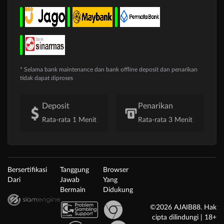
* Selama bank maintenance dan bank offline deposit dan penarikan
tidak dapat diproses
Deposit
Penarikan
Rata-rata 1 Menit
Rata-rata 3 Menit
Bersertifikasi
Tanggung
Browser
Dari
Jawab
Yang
Bermain
Didukung
©2026 AJAIB88. Hak
cipta dilindungi | 18+