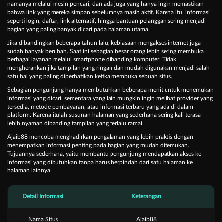
namanya melalui mesin pencari, dan ada juga yang hanya ingin memastikan
bahwa link yang mereka simpan sebelumnya masih aktif. Karena itu, informasi
seperti login, daftar, link alternatif, hingga bantuan pelanggan sering menjadi
bagian yang paling banyak dicari pada halaman utama.
Jika dibandingkan beberapa tahun lalu, kebiasaan mengakses internet juga
sudah banyak berubah. Saat ini sebagian besar orang lebih sering membuka
berbagai layanan melalui smartphone dibanding komputer. Tidak
mengherankan jika tampilan yang ringan dan mudah digunakan menjadi salah
satu hal yang paling diperhatikan ketika membuka sebuah situs.
Sebagian pengunjung hanya membutuhkan beberapa menit untuk menemukan
informasi yang dicari, sementara yang lain mungkin ingin melihat provider yang
tersedia, metode pembayaran, atau informasi terbaru yang ada di dalam
platform. Karena itulah susunan halaman yang sederhana sering kali terasa
lebih nyaman dibanding tampilan yang terlalu ramai.
Ajaib88 mencoba menghadirkan pengalaman yang lebih praktis dengan
menempatkan informasi penting pada bagian yang mudah ditemukan.
Tujuannya sederhana, yaitu membantu pengunjung mendapatkan akses ke
informasi yang dibutuhkan tanpa harus berpindah dari satu halaman ke
halaman lainnya.
Detail Informasi
Keterangan
Nama Situs
Ajaib88