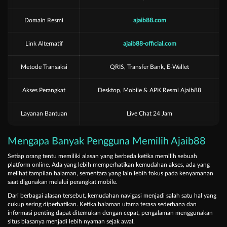
Domain Resmi
ajaib88.com
Link Alternatif
ajaib88-official.com
Metode Transaksi
QRIS, Transfer Bank, E-Wallet
Akses Perangkat
Desktop, Mobile & APK Resmi Ajaib88
Layanan Bantuan
Live Chat 24 Jam
Mengapa Banyak Pengguna Memilih Ajaib88
Setiap orang tentu memiliki alasan yang berbeda ketika memilih sebuah
platform online. Ada yang lebih memperhatikan kemudahan akses, ada yang
melihat tampilan halaman, sementara yang lain lebih fokus pada kenyamanan
saat digunakan melalui perangkat mobile.
Dari berbagai alasan tersebut, kemudahan navigasi menjadi salah satu hal yang
cukup sering diperhatikan. Ketika halaman utama terasa sederhana dan
informasi penting dapat ditemukan dengan cepat, pengalaman menggunakan
situs biasanya menjadi lebih nyaman sejak awal.