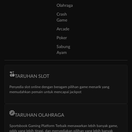
Olahraga
Crash
Game
Arcade
Poker
Sabung
Ayam
TARUHAN SLOT
Penyedia slot online dengan beragam pilihan game menarik yang
memudahkan pemain untuk mencapai jackpot
TARUHAN OLAHRAGA
Sportsbook Gaming Platform Terbaik menawarkan lebih banyak game,
odds yang lebih tinggi, dan menyediakan pilihan yang lebih banyak