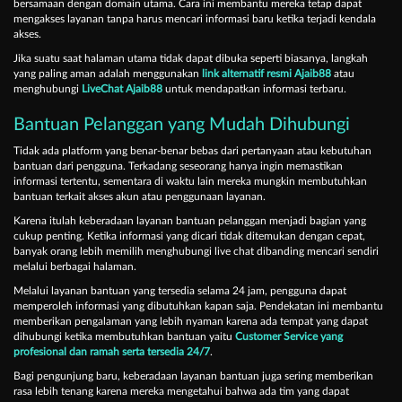
bersamaan dengan domain utama. Cara ini membantu mereka tetap dapat
mengakses layanan tanpa harus mencari informasi baru ketika terjadi kendala
akses.
Jika suatu saat halaman utama tidak dapat dibuka seperti biasanya, langkah
yang paling aman adalah menggunakan
link alternatif resmi Ajaib88
atau
menghubungi
LiveChat Ajaib88
untuk mendapatkan informasi terbaru.
Bantuan Pelanggan yang Mudah Dihubungi
Tidak ada platform yang benar-benar bebas dari pertanyaan atau kebutuhan
bantuan dari pengguna. Terkadang seseorang hanya ingin memastikan
informasi tertentu, sementara di waktu lain mereka mungkin membutuhkan
bantuan terkait akses akun atau penggunaan layanan.
Karena itulah keberadaan layanan bantuan pelanggan menjadi bagian yang
cukup penting. Ketika informasi yang dicari tidak ditemukan dengan cepat,
banyak orang lebih memilih menghubungi live chat dibanding mencari sendiri
melalui berbagai halaman.
Melalui layanan bantuan yang tersedia selama 24 jam, pengguna dapat
memperoleh informasi yang dibutuhkan kapan saja. Pendekatan ini membantu
memberikan pengalaman yang lebih nyaman karena ada tempat yang dapat
dihubungi ketika membutuhkan bantuan yaitu
Customer Service yang
profesional dan ramah serta tersedia 24/7
.
Bagi pengunjung baru, keberadaan layanan bantuan juga sering memberikan
rasa lebih tenang karena mereka mengetahui bahwa ada tim yang dapat