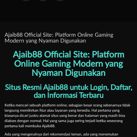
Ajaib88 Official Site: Platform Online Gaming
Modern yang Nyaman Digunakan
Ajaib88 Official Site: Platform
Online Gaming Modern yang
Nyaman Digunakan
Situs Resmi Ajaib88 untuk Login, Daftar,
dan Informasi Terbaru
Ketika mencari sebuah platform online, sebagian besar orang sebenarnya tidak
langsung memikirkan fitur atau layanan yang tersedia. Hal pertama yang
biasanya dicari justru alamat situs yang benar dan halaman yang masih bisa
diakses dengan normal. Hal yang sama juga sering terjadi ketika seseorang
pertama kali membuka Ajaib88.
Ada yang mengenalnya dari rekomendasi teman, ada yang menemukan