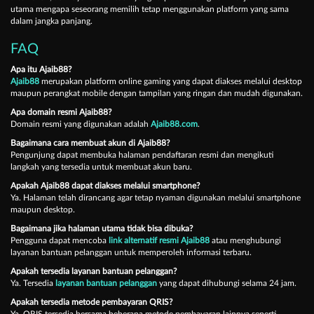
utama mengapa seseorang memilih tetap menggunakan platform yang sama
dalam jangka panjang.
FAQ
Apa itu Ajaib88?
Ajaib88
merupakan platform online gaming yang dapat diakses melalui desktop
maupun perangkat mobile dengan tampilan yang ringan dan mudah digunakan.
Apa domain resmi Ajaib88?
Domain resmi yang digunakan adalah
Ajaib88.com
.
Bagaimana cara membuat akun di Ajaib88?
Pengunjung dapat membuka halaman pendaftaran resmi dan mengikuti
langkah yang tersedia untuk membuat akun baru.
Apakah Ajaib88 dapat diakses melalui smartphone?
Ya. Halaman telah dirancang agar tetap nyaman digunakan melalui smartphone
maupun desktop.
Bagaimana jika halaman utama tidak bisa dibuka?
Pengguna dapat mencoba
link alternatif resmi Ajaib88
atau menghubungi
layanan bantuan pelanggan untuk memperoleh informasi terbaru.
Apakah tersedia layanan bantuan pelanggan?
Ya. Tersedia
layanan bantuan pelanggan
yang dapat dihubungi selama 24 jam.
Apakah tersedia metode pembayaran QRIS?
Ya. QRIS tersedia bersama beberapa metode pembayaran lainnya seperti