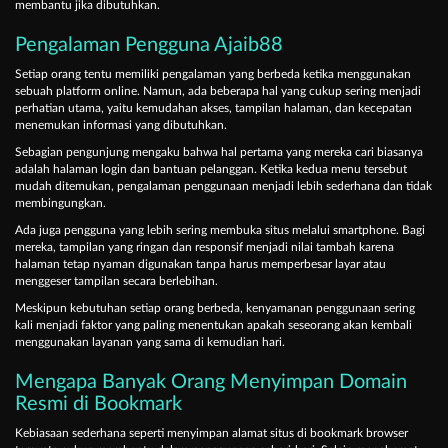
membantu jika dibutuhkan.
Pengalaman Pengguna Ajaib88
Setiap orang tentu memiliki pengalaman yang berbeda ketika menggunakan
sebuah platform online. Namun, ada beberapa hal yang cukup sering menjadi
perhatian utama, yaitu kemudahan akses, tampilan halaman, dan kecepatan
menemukan informasi yang dibutuhkan.
Sebagian pengunjung mengaku bahwa hal pertama yang mereka cari biasanya
adalah halaman login dan bantuan pelanggan. Ketika kedua menu tersebut
mudah ditemukan, pengalaman penggunaan menjadi lebih sederhana dan tidak
membingungkan.
Ada juga pengguna yang lebih sering membuka situs melalui smartphone. Bagi
mereka, tampilan yang ringan dan responsif menjadi nilai tambah karena
halaman tetap nyaman digunakan tanpa harus memperbesar layar atau
menggeser tampilan secara berlebihan.
Meskipun kebutuhan setiap orang berbeda, kenyamanan penggunaan sering
kali menjadi faktor yang paling menentukan apakah seseorang akan kembali
menggunakan layanan yang sama di kemudian hari.
Mengapa Banyak Orang Menyimpan Domain
Resmi di Bookmark
Kebiasaan sederhana seperti menyimpan alamat situs di bookmark browser