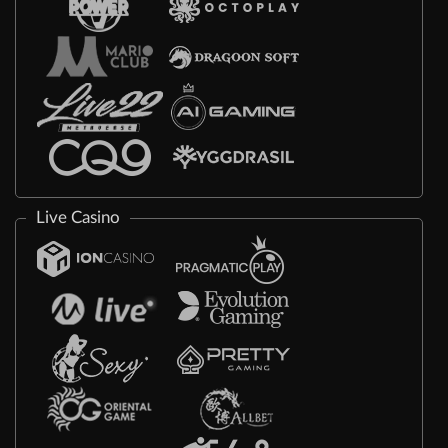
Live Casino