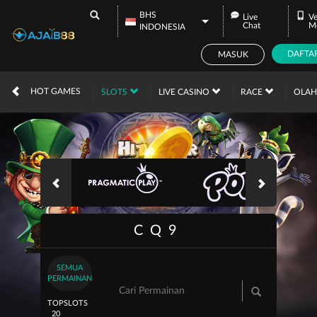
BHS
Live
Ve
Chat
M
INDONESIA
DAFTA
MASUK
IDR
12,678,992,
HOT GAMES
SLOTS
LIVE CASINO
RACE
OLA
CQ9
SEMUA
PERMAINAN
TOP
SLOTS
20