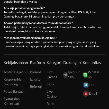
transfer bank dan e-wallet.
Apa saja provider yang tersedia?
Tersedia berbagai provider populer seperti Pragmatic Play, PG Soft, Joker
Gaming, Habanero, Microgaming, dan provider lainnya.
Apakah perlu menyimpan domain resmi di bookmark?
Tidak wajib, tetapi banyak pengguna melakukannya karena lebih praktis dan
membantu menghindari kesalahan akses.
Mengapa banyak orang memilih Ajaib88?
Karena navigasi yang mudah dipahami, tampilan yang ringan, akses yang
nyaman melalui berbagai perangkat, dan informasi yang mudah ditemukan.
Kebijaksanaan
Platform
Kategori
Dukungan
Komunitas
Tentang Ajaib88
Promosi
Hot
ajaib88r
Whatsa
Games
esmi
pp
Responsible
Loyalty
Gambling
Slots
TELE
Referral
Pusat Bantuan
Live
Email
Casino
Syarat dan
Ketentuan
Race