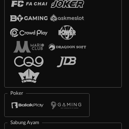
Poker
Sabung Ayam