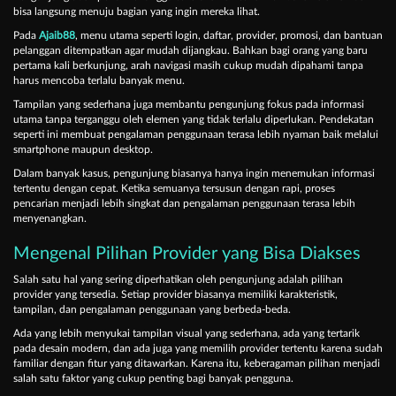
bisa langsung menuju bagian yang ingin mereka lihat.
Pada
Ajaib88
, menu utama seperti login, daftar, provider, promosi, dan bantuan
pelanggan ditempatkan agar mudah dijangkau. Bahkan bagi orang yang baru
pertama kali berkunjung, arah navigasi masih cukup mudah dipahami tanpa
harus mencoba terlalu banyak menu.
Tampilan yang sederhana juga membantu pengunjung fokus pada informasi
utama tanpa terganggu oleh elemen yang tidak terlalu diperlukan. Pendekatan
seperti ini membuat pengalaman penggunaan terasa lebih nyaman baik melalui
smartphone maupun desktop.
Dalam banyak kasus, pengunjung biasanya hanya ingin menemukan informasi
tertentu dengan cepat. Ketika semuanya tersusun dengan rapi, proses
pencarian menjadi lebih singkat dan pengalaman penggunaan terasa lebih
menyenangkan.
Mengenal Pilihan Provider yang Bisa Diakses
Salah satu hal yang sering diperhatikan oleh pengunjung adalah pilihan
provider yang tersedia. Setiap provider biasanya memiliki karakteristik,
tampilan, dan pengalaman penggunaan yang berbeda-beda.
Ada yang lebih menyukai tampilan visual yang sederhana, ada yang tertarik
pada desain modern, dan ada juga yang memilih provider tertentu karena sudah
familiar dengan fitur yang ditawarkan. Karena itu, keberagaman pilihan menjadi
salah satu faktor yang cukup penting bagi banyak pengguna.