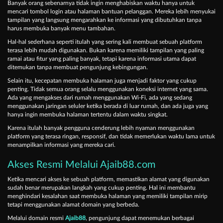
Banyak orang sebenarnya tidak ingin menghabiskan waktu hanya untuk
mencari tombol login atau halaman bantuan pelanggan. Mereka lebih menyukai
tampilan yang langsung mengarahkan ke informasi yang dibutuhkan tanpa
harus membuka banyak menu tambahan.
Hal-hal sederhana seperti itulah yang sering kali membuat sebuah platform
terasa lebih mudah digunakan. Bukan karena memiliki tampilan yang paling
ramai atau fitur yang paling banyak, tetapi karena informasi utama dapat
ditemukan tanpa membuat pengunjung kebingungan.
Selain itu, kecepatan membuka halaman juga menjadi faktor yang cukup
penting. Tidak semua orang selalu menggunakan koneksi internet yang sama.
Ada yang mengakses dari rumah menggunakan Wi-Fi, ada yang sedang
menggunakan jaringan seluler ketika berada di luar rumah, dan ada juga yang
hanya ingin membuka halaman tertentu dalam waktu singkat.
Karena itulah banyak pengguna cenderung lebih nyaman menggunakan
platform yang terasa ringan, responsif, dan tidak memerlukan waktu lama untuk
menampilkan informasi yang mereka cari.
Akses Resmi Melalui Ajaib88.com
Ketika mencari akses ke sebuah platform, memastikan alamat yang digunakan
sudah benar merupakan langkah yang cukup penting. Hal ini membantu
menghindari kesalahan saat membuka halaman yang memiliki tampilan mirip
tetapi menggunakan alamat domain yang berbeda.
Melalui domain resmi
Ajaib88
, pengunjung dapat menemukan berbagai