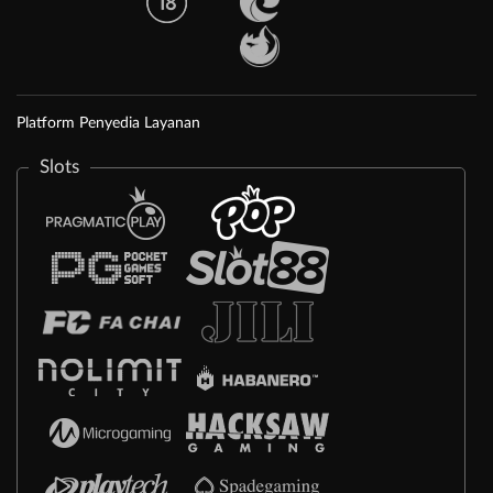
Platform Penyedia Layanan
Slots