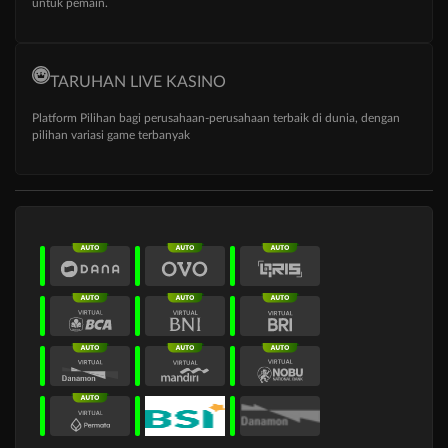
untuk pemain.
TARUHAN LIVE KASINO
Platform Pilihan bagi perusahaan-perusahaan terbaik di dunia, dengan
pilihan variasi game terbanyak