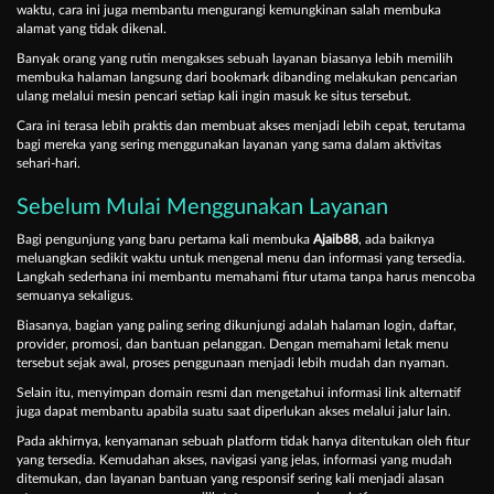
waktu, cara ini juga membantu mengurangi kemungkinan salah membuka
alamat yang tidak dikenal.
Banyak orang yang rutin mengakses sebuah layanan biasanya lebih memilih
membuka halaman langsung dari bookmark dibanding melakukan pencarian
ulang melalui mesin pencari setiap kali ingin masuk ke situs tersebut.
Cara ini terasa lebih praktis dan membuat akses menjadi lebih cepat, terutama
bagi mereka yang sering menggunakan layanan yang sama dalam aktivitas
sehari-hari.
Sebelum Mulai Menggunakan Layanan
Bagi pengunjung yang baru pertama kali membuka
Ajaib88
, ada baiknya
meluangkan sedikit waktu untuk mengenal menu dan informasi yang tersedia.
Langkah sederhana ini membantu memahami fitur utama tanpa harus mencoba
semuanya sekaligus.
Biasanya, bagian yang paling sering dikunjungi adalah halaman login, daftar,
provider, promosi, dan bantuan pelanggan. Dengan memahami letak menu
tersebut sejak awal, proses penggunaan menjadi lebih mudah dan nyaman.
Selain itu, menyimpan domain resmi dan mengetahui informasi link alternatif
juga dapat membantu apabila suatu saat diperlukan akses melalui jalur lain.
Pada akhirnya, kenyamanan sebuah platform tidak hanya ditentukan oleh fitur
yang tersedia. Kemudahan akses, navigasi yang jelas, informasi yang mudah
ditemukan, dan layanan bantuan yang responsif sering kali menjadi alasan