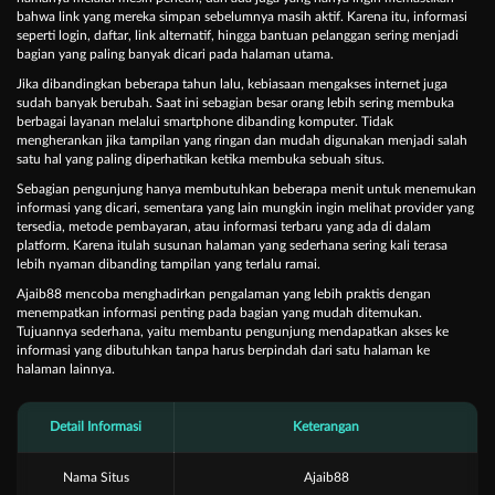
bahwa link yang mereka simpan sebelumnya masih aktif. Karena itu, informasi
seperti login, daftar, link alternatif, hingga bantuan pelanggan sering menjadi
bagian yang paling banyak dicari pada halaman utama.
Jika dibandingkan beberapa tahun lalu, kebiasaan mengakses internet juga
sudah banyak berubah. Saat ini sebagian besar orang lebih sering membuka
berbagai layanan melalui smartphone dibanding komputer. Tidak
mengherankan jika tampilan yang ringan dan mudah digunakan menjadi salah
satu hal yang paling diperhatikan ketika membuka sebuah situs.
Sebagian pengunjung hanya membutuhkan beberapa menit untuk menemukan
informasi yang dicari, sementara yang lain mungkin ingin melihat provider yang
tersedia, metode pembayaran, atau informasi terbaru yang ada di dalam
platform. Karena itulah susunan halaman yang sederhana sering kali terasa
lebih nyaman dibanding tampilan yang terlalu ramai.
Ajaib88 mencoba menghadirkan pengalaman yang lebih praktis dengan
menempatkan informasi penting pada bagian yang mudah ditemukan.
Tujuannya sederhana, yaitu membantu pengunjung mendapatkan akses ke
informasi yang dibutuhkan tanpa harus berpindah dari satu halaman ke
halaman lainnya.
Detail Informasi
Keterangan
Nama Situs
Ajaib88