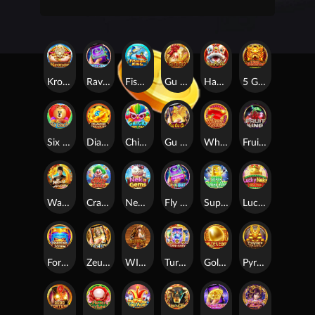
Kronos
Rave Jump Mobile
Fishing King
Gu Gu Gu2
Happy Rich Year
5 God beasts
Six Gacha
Diamond Treasure
Chicky Parm Parm
Gu Gu Gu M
Wheel Money
Fruit King
Watah Master Turbo
Crazy Crazy
Neko Gems
Fly Out
Super Power Bank
Lucky Neko New Year
Fortune Totem
Zeus M
WILD BOUNTY 2
Turn & Earn
Golden Eggs
Pyramid Raider