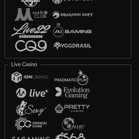
Live Casino