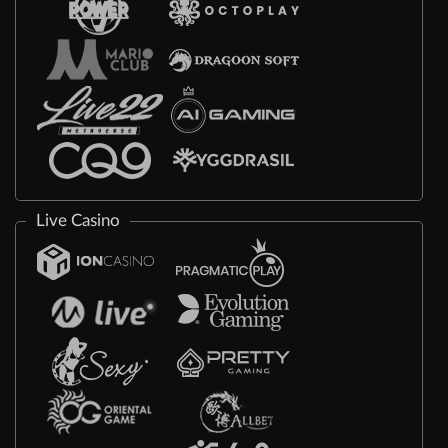
Live Casino