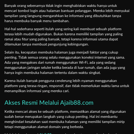
Banyak orang sebenarnya tidak ingin menghabiskan waktu hanya untuk
mencari tombol login atau halaman bantuan pelanggan. Mereka lebih menyukai
tampilan yang langsung mengarahkan ke informasi yang dibutuhkan tanpa
harus membuka banyak menu tambahan.
Hal-hal sederhana seperti itulah yang sering kali membuat sebuah platform
terasa lebih mudah digunakan. Bukan karena memiliki tampilan yang paling
ramai atau fitur yang paling banyak, tetapi karena informasi utama dapat
ditemukan tanpa membuat pengunjung kebingungan.
Selain itu, kecepatan membuka halaman juga menjadi faktor yang cukup
penting. Tidak semua orang selalu menggunakan koneksi internet yang sama.
Ada yang mengakses dari rumah menggunakan Wi-Fi, ada yang sedang
menggunakan jaringan seluler ketika berada di luar rumah, dan ada juga yang
hanya ingin membuka halaman tertentu dalam waktu singkat.
Karena itulah banyak pengguna cenderung lebih nyaman menggunakan
platform yang terasa ringan, responsif, dan tidak memerlukan waktu lama untuk
menampilkan informasi yang mereka cari.
Akses Resmi Melalui Ajaib88.com
Ketika mencari akses ke sebuah platform, memastikan alamat yang digunakan
sudah benar merupakan langkah yang cukup penting. Hal ini membantu
menghindari kesalahan saat membuka halaman yang memiliki tampilan mirip
tetapi menggunakan alamat domain yang berbeda.