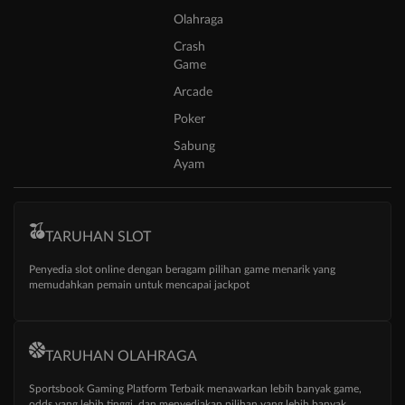
Olahraga
Crash
Game
Arcade
Poker
Sabung
Ayam
TARUHAN SLOT
Penyedia slot online dengan beragam pilihan game menarik yang
memudahkan pemain untuk mencapai jackpot
TARUHAN OLAHRAGA
Sportsbook Gaming Platform Terbaik menawarkan lebih banyak game,
odds yang lebih tinggi, dan menyediakan pilihan yang lebih banyak