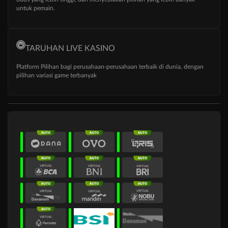
untuk pemain.
TARUHAN LIVE KASINO
Platform Pilihan bagi perusahaan-perusahaan terbaik di dunia, dengan
pilihan variasi game terbanyak