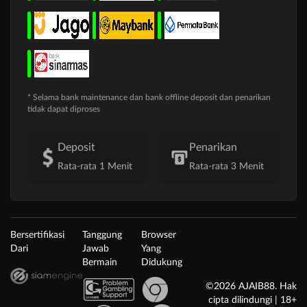
* Selama bank maintenance dan bank offline deposit dan penarikan
tidak dapat diproses
Deposit
Penarikan
Rata-rata 1 Menit
Rata-rata 3 Menit
Bersertifikasi
Tanggung
Browser
Dari
Jawab
Yang
Bermain
Didukung
©2026 AJAIB88. Hak
cipta dilindungi | 18+