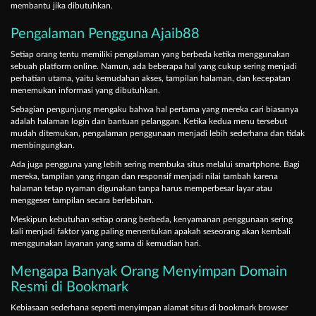
membantu jika dibutuhkan.
Pengalaman Pengguna Ajaib88
Setiap orang tentu memiliki pengalaman yang berbeda ketika menggunakan
sebuah platform online. Namun, ada beberapa hal yang cukup sering menjadi
perhatian utama, yaitu kemudahan akses, tampilan halaman, dan kecepatan
menemukan informasi yang dibutuhkan.
Sebagian pengunjung mengaku bahwa hal pertama yang mereka cari biasanya
adalah halaman login dan bantuan pelanggan. Ketika kedua menu tersebut
mudah ditemukan, pengalaman penggunaan menjadi lebih sederhana dan tidak
membingungkan.
Ada juga pengguna yang lebih sering membuka situs melalui smartphone. Bagi
mereka, tampilan yang ringan dan responsif menjadi nilai tambah karena
halaman tetap nyaman digunakan tanpa harus memperbesar layar atau
menggeser tampilan secara berlebihan.
Meskipun kebutuhan setiap orang berbeda, kenyamanan penggunaan sering
kali menjadi faktor yang paling menentukan apakah seseorang akan kembali
menggunakan layanan yang sama di kemudian hari.
Mengapa Banyak Orang Menyimpan Domain
Resmi di Bookmark
Kebiasaan sederhana seperti menyimpan alamat situs di bookmark browser