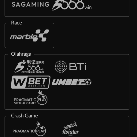
Race
Olahraga
Crash Game