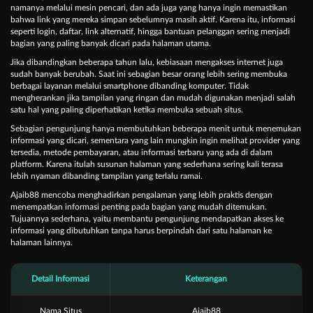
namanya melalui mesin pencari, dan ada juga yang hanya ingin memastikan
bahwa link yang mereka simpan sebelumnya masih aktif. Karena itu, informasi
seperti login, daftar, link alternatif, hingga bantuan pelanggan sering menjadi
bagian yang paling banyak dicari pada halaman utama.
Jika dibandingkan beberapa tahun lalu, kebiasaan mengakses internet juga
sudah banyak berubah. Saat ini sebagian besar orang lebih sering membuka
berbagai layanan melalui smartphone dibanding komputer. Tidak
mengherankan jika tampilan yang ringan dan mudah digunakan menjadi salah
satu hal yang paling diperhatikan ketika membuka sebuah situs.
Sebagian pengunjung hanya membutuhkan beberapa menit untuk menemukan
informasi yang dicari, sementara yang lain mungkin ingin melihat provider yang
tersedia, metode pembayaran, atau informasi terbaru yang ada di dalam
platform. Karena itulah susunan halaman yang sederhana sering kali terasa
lebih nyaman dibanding tampilan yang terlalu ramai.
Ajaib88 mencoba menghadirkan pengalaman yang lebih praktis dengan
menempatkan informasi penting pada bagian yang mudah ditemukan.
Tujuannya sederhana, yaitu membantu pengunjung mendapatkan akses ke
informasi yang dibutuhkan tanpa harus berpindah dari satu halaman ke
halaman lainnya.
Detail Informasi
Keterangan
Nama Situs
Ajaib88