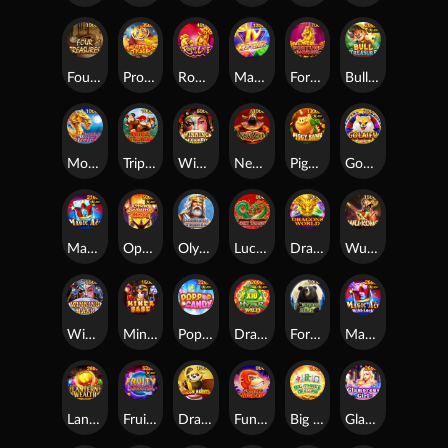
Four Treasures
Prosperity Tiger
Rooster In Love
MarvelousIV
FortuneHorse
Bull Treasure
Moonlight Treasure
TripleKingKong
Winning Mask II
New Year
Piggy Bank
GoLaiFu
Magic Ace
Open Sesame Mega
Olympian Temple
Lucky Dragons
DragonsWorld
Wukong
Winning Mask
MinerBabe
Pop Pop Candy
Dragon Soar - Hyper Wild
Formosa Bear
Magic Ace WILD LOCK
LanternWealth
Fruity Bonanza
Dragon Warrior
FunkyKingKong
Big Three Dragons
Glamorous Girl