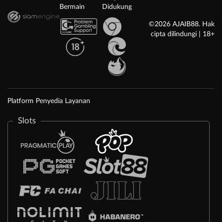
Bermain
Didukung
©2026 AJAIB88. Hak
cipta dilindungi | 18+
Platform Penyedia Layanan
Slots