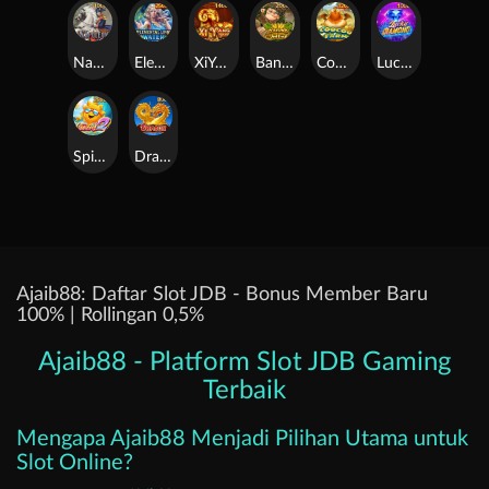
Napoleon
Elemental Link Water
XiYangYang
Banana Saga
CooCoo Farm
LuckyDiamond
Spindrift2
Dragon
Ajaib88: Daftar Slot JDB - Bonus Member Baru
100% | Rollingan 0,5%
Ajaib88 - Platform Slot JDB Gaming
Terbaik
Mengapa Ajaib88 Menjadi Pilihan Utama untuk
Slot Online?