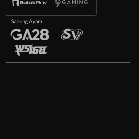
Sabung Ayam