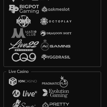
Live Casino