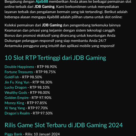
Bergabung dengan
Ajaib88
memberikan Anda akses ke berbagai permainan slot
online terbaik dari
JDB Gaming
. Kami berkomitmen untuk menyediakan
layanan terbaik dan pengalaman bermain yang tak tertandingi. Berikut adalah
beberapa alasan mengapa Ajaib88 adalah pilihan utama untuk slot online:
Koleksi permainan dari
JDB Gaming
dan pengembang terkemuka lainnya
Keamanan dan privasi yang terjamin dengan sistem teknologi canggih
Bonus dan promosi eksklusif yang dirancang untuk keuntungan Anda
Dukungan pelanggan responsif yang siap membantu Anda 24/7
Antarmuka pengguna yang intuitif dan aplikasi mobile yang responsif
10 Slot RTP Tertinggi dari JDB Gaming
Double Happiness
- RTP 98.90%
Fortune Treasures
- RTP 98.75%
GoldFish
- RTP 98.50%
Jin Fu Xing Yun
- RTP 98.30%
Lucky Dragon
- RTP 98.10%
Wealthy Gods
- RTP 98.00%
Golden Empire
- RTP 97.90%
Money King
- RTP 97.85%
Xi Yang Yang
- RTP 97.70%
Dragon’s Realm
- RTP 97.50%
Rilis Game Slot Terbaru di JDB Gaming 2024
Piggy Bank
- Rilis: 10 Januari 2024