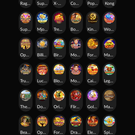
Ragnarok : Thor VS Loki
SuperNiubi
X-Huge_Fishin' Fever X-Huge
Combo Fruity Bonanza Combo
Pop Pop Candy 1000
Kong
SuperNiubiDeluxe
Mjolnir
TreasureBowl
Book of Mystery
Kingsman
Wonder Elephant
Open Sesame
Billionaire
Birds Party Deluxe
Moneybags Man
Fortune Treasure
MayaGoldCrazy
Trump Card
LuckySeven
Blossom of Wealth
Moneybags Man 2
CaiShen Coming
Legendary5
The Llama Adventure
DoubleWilds
OrientAnimals
Flirting Scholar Tang
GoldenDisco
Mahjong
Beauty And The Kingdom
OpenSesameII
Fortune Neko
DragonsGate
Elemental Link Fire
Spindrift